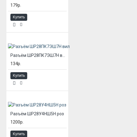
179р.
Купить
Разъём ШР28ПК7ЭШ7Н вил
134р.
Купить
Разъём ШР28У4НШ5Н роз
1200р.
Купить