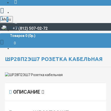
Menu
0
+7 (812) 507-02-72
Товаров 0 (0р.)
РАЗЪЁМЫ СУДОВЫЕ
ШР**, ШРГ**
ШР28 / ШРГ28
ШР28П2ЭШ7 Розетка кабельная
0
ШР28П2ЭШ7 РОЗЕТКА КАБЕЛЬНАЯ
ОПИСАНИЕ