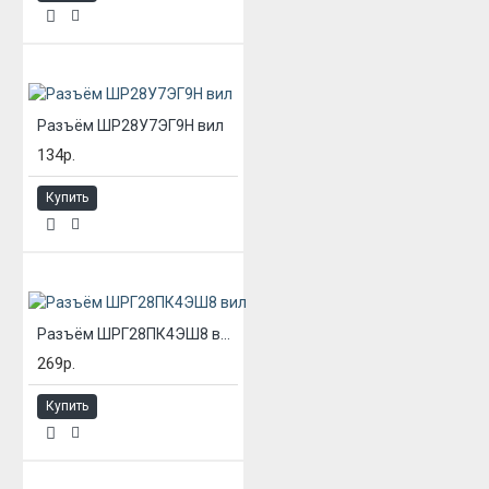
Разъём ШР28У7ЭГ9Н вил
134р.
Купить
Разъём ШРГ28ПК4ЭШ8 вил
269р.
Купить