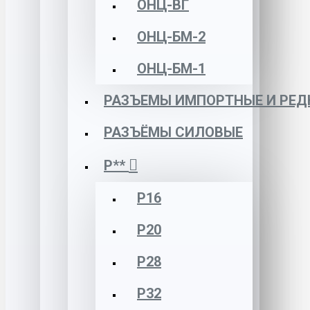
ОНЦ-ВГ
ОНЦ-БМ-2
ОНЦ-БМ-1
РАЗЪЕМЫ ИМПОРТНЫЕ И РЕД
РАЗЪЁМЫ СИЛОВЫЕ
Р**
Р16
Р20
Р28
Р32