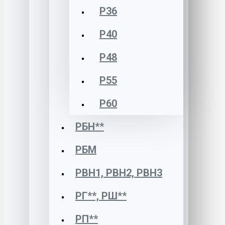
Р36
Р40
Р48
Р55
Р60
РБН**
РБМ
РВН1, РВН2, РВН3
РГ**, РШ**
РП**