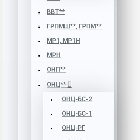
ВВТ**
ГРПМШ**, ГРПМ**
МР1, МР1Н
МРН
ОНП**
ОНЦ**
ОНЦ-БС-2
ОНЦ-БС-1
ОНЦ-РГ