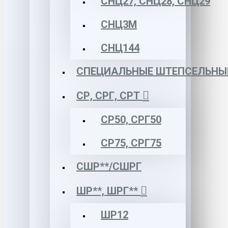
СНЦ27, СНЦ28, СНЦ29
СНЦ3М
СНЦ144
СПЕЦИАЛЬНЫЕ ШТЕПСЕЛЬНЫ
СР, СРГ, СРТ
СР50, СРГ50
СР75, СРГ75
СШР**/СШРГ
ШР**, ШРГ**
ШР12