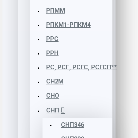
РПММ
РПКМ1-РПКМ4
РРС
РРН
РС, РСГ, РСГС, РСГСП**
СН2М
СНО
СНП
СНП346