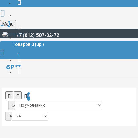
Menu
0
+7 (812) 507-02-72
Товаров 0 (0р.)
РАЗЪЁМЫ СУДОВЫЕ
6Р**
0
6Р**
0
Сортировка:
Показать: