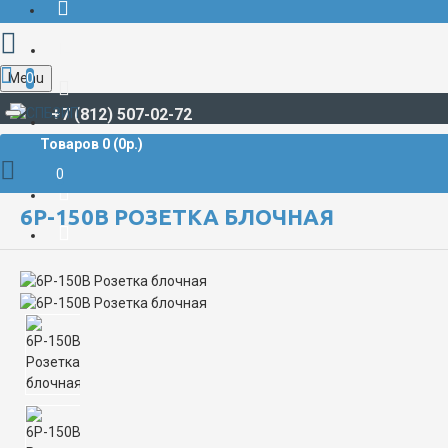
Menu
0
+7 (812) 507-02-72
Товаров 0 (0р.)
РАЗЪЁМЫ СУДОВЫЕ
6Р**
6Р-150В Розетка блочная
0
6Р-150В РОЗЕТКА БЛОЧНАЯ