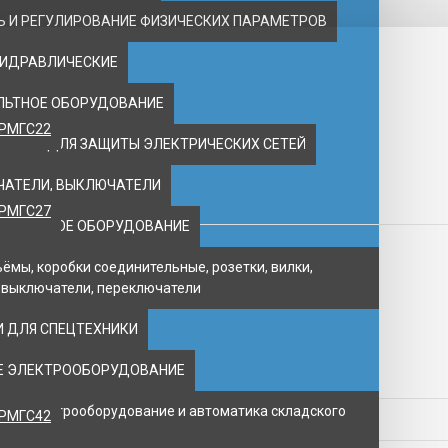
 И РЕГУЛИРОВАНИЕ ФИЗИЧЕСКИХ ПАРАМЕТРОВ
ГИДРАВЛИЧЕСКИЕ
ЛЬТНОЕ ОБОРУДОВАНИЕ
2РМГС22
ВАНИЕ ДЛЯ ЗАЩИТЫ ЭЛЕКТРИЧЕСКИХ СЕТЕЙ
ЧАТЕЛИ, ВЫКЛЮЧАТЕЛИ
2РМГС27
ПОЖАРНОЕ ОБОРУДОВАНИЕ
ъёмы, коробки соединительные, розетки, вилки,
 выключатели, переключатели
 ДЛЯ СПЕЦТЕХНИКИ
Е ЭЛЕКТРООБОРУДОВАНИЕ
ое электрооборудование и автоматика складского
2РМГС42