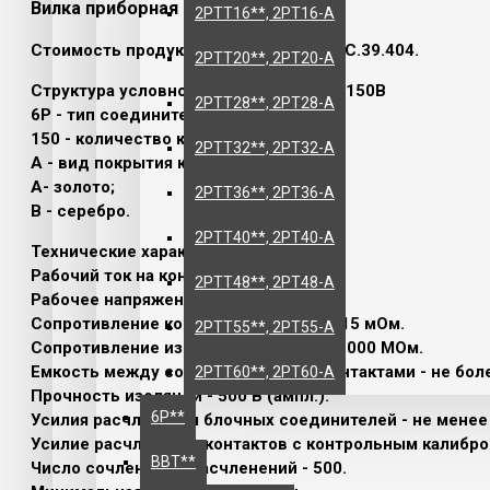
Вилка приборная 6Р-150А
2РТТ16**, 2РТ16-А
Стоимость продукции указана без НДС.39.404.
2РТТ20**, 2РТ20-А
Структура условного обозначения 6Р-150В
2РТТ28**, 2РТ28-А
6Р
- тип соединителя;
150
- количество контактов;
2РТТ32**, 2РТ32-А
А
- вид покрытия контактов:
А
- золото;
2РТТ36**, 2РТ36-А
В - серебро.
2РТТ40**, 2РТ40-А
Технические характеристики 6Р-150А
Рабочий ток на контакт - не более 2 А.
2РТТ48**, 2РТ48-А
Рабочее напряжение - 115 В (ампл.).
Сопротивление контактов - не более 15 мОм.
2РТТ55**, 2РТ55-А
Сопротивление изоляции - не менее 1000 МОм.
Емкость между соединительными контактами - не боле
2РТТ60**, 2РТ60-А
Прочность изоляции - 500 В (ампл.).
6Р**
Усилия расчленения блочных соединителей - не менее 1
Усилие расчленения контактов с контрольным калибром 
ВВТ**
Число сочленений-расчленений - 500.