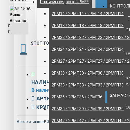
Разъёмы судовые 2РМ**
КОНТРОЛЬ
2РМ14 / 2РМТ14 / 2РМГ14 / 2РМГП14
НАСОСЫ 
2РМ18 / 2РМТ18 / 2РМГ18 / 2РМГП18
НИЗКОВО
2РМ22 / 2РМТ22 / 2РМГ22 / 2РМГП22 / 
ОБОРУДО
ЭТОТ ТОВАР ДОСТУПЕН ДЛЯ ОТПРАВКИ ПО РФ
2РМ24 / 2РМТ24 / 2РМГ24 / 2РМГП24
ПЕРЕКЛЮ
2РМ27 / 2РМТ27 / 2РМГ27 / 2РМГП27 / 
ПРОТИВО
2РМ30 / 2РМТ30 / 2РМГ30 / 2РМГП30
МГА - раз
НАЛИЧИЕ:
штепсели,
2РМ33 / 2РМТ33 / 2РМГ33 / 2РМГП33
В наличии
ЗАПЧАСТИ
2РМ36 / 2РМТ36 / 2РМГ36
АРТИКУЛ:
ART/118-817
КРУПНЫЙ ОПТ:
21232-spbz
КРАНОВО
2РМ39 / 2РМТ39 / 2РМГ39 / 2РМГП39
Авиационн
2РМ42 / 2РМТ42 / 2РМГ42 / 2РМГП42 / 
Всего отзывов: 0
-
Написать отзыв
хранения