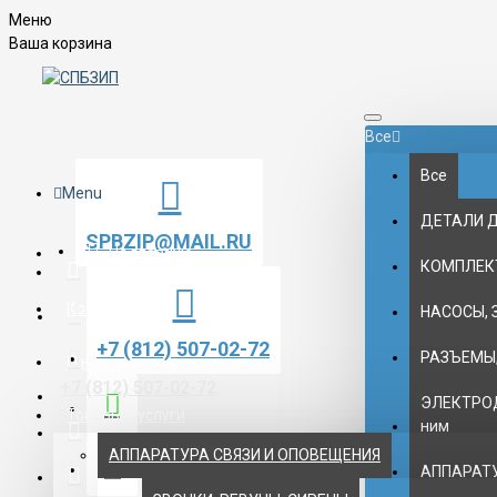
Меню
Ваша корзина
Все
Все
Menu
ДЕТАЛИ 
SPBZIP@MAIL.RU
На главную
КОМПЛЕК
Контакты
НАСОСЫ, 
+7 (812) 507-02-72
РАЗЪЕМЫ,
О нас
+7 (812) 507-02-72
ЭЛЕКТРОД
Товары и услуги
ним
АППАРАТУРА СВЯЗИ И ОПОВЕЩЕНИЯ
АППАРАТУ