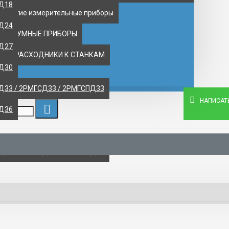
ПД18
 другие измерительные приборы
ПД24
ВАКУУМНЫЕ ПРИБОРЫ
ПД27
НТ, РАСХОДНИКИ К СТАНКАМ
ПД30
Д33 / 2РМГСД33 / 2РМГСПД33
НАПИСАТ
ПД36
Д42 / 2РМГСД42 / 2РМГСПД42