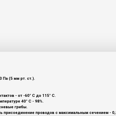
Па (5 мм рт. ст.).
актов - от -60° С до 115° С.
пературе 40° С - 98%.
есневые грибы.
ь присоединение проводов с максимальным сечением - 0,