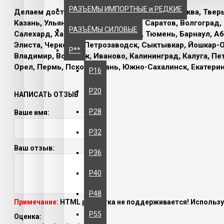
РАЗЪЕМЫ ИМПОРТНЫЕ и РЕДКИЕ
Делаем доставку по городам и регионам:
Москва, Тверь
Казань, Ульяновск, Пенза, Самара, Саратов, Волгоград
РАЗЪЁМЫ СИЛОВЫЕ
Салехард, Ханты-Мансийск, Омск, Тюмень, Барнаул, Аба
Элиста, Черкесск, Петрозаводск, Сыктывкар, Йошкар-О
Р**
Владимир, Воронеж, Иваново, Калининград, Калуга, Пе
Орел, Пермь, Псков, Рязань, Южно-Сахалинск, Екатерин
Р16
Р20
НАПИСАТЬ ОТЗЫВ
Р28
Ваше имя:
Р32
Ваш отзыв:
Р36
Р40
Р48
Примечание:
HTML разметка не поддерживается! Использу
Р55
Оценка: