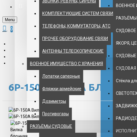
ЗВОНКИ, РЕВУНЫ, СИРЕНЫ
ВОЕННОЕ 
КОМПЛЕКТУЮЩИЕ СИСТЕМ СВЯЗИ
РАЗЪЁМЫ
Menu
ТЕЛЕФОНЫ, КОММУТАТОРЫ, АТС
0
СУДОВОЕ
ПРОЧЕЕ ОБОРУДОВАНИЕ СВЯЗИ
ЯКОРЯ, Ц
АНТЕННЫ ТЕЛЕСКОПИЧЕСКИЕ
СУДОВЫЕ
ВОЕННОЕ ИМУЩЕСТВО С ХРАНЕНИЯ
СУДОВАЯ
Лопатки саперные
Стёкла д
6Р-150А ВИЛКА БЛОЧНА
Фляжки армейские
СВЕТОТЕ
Дозиметры
ЗАДВИЖКИ
Противогазы
РАДИОДЕ
РАЗЪЁМЫ СУДОВЫЕ
ИСПОЛНИ