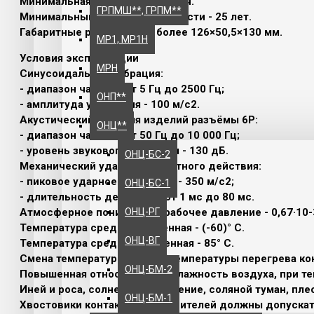
Минимальная наработка - 1500 ч.
ГРПМШ**, ГРПМ**
Минимальный срок сохраняемости - 25 лет.
Габаритные размеры - не более 126×50,5×130 мм.
МР1, МР1Н
Условия эксплуатации
МРН
Синусоидальная вибрация:
- диапазон частот - от 5 Гц до 2500 Гц;
ОНП**
- амплитуда ускорения - 100 м/с2.
Акустический шум для изделий разъёмы 6Р:
ОНЦ**
- диапазон частот - от 50 Гц до 10 000 Гц;
- уровень звукового давления - 130 дБ.
ОНЦ-БС-2
Механический удар многократного действия:
- пиковое ударное ускорение - 350 м/с2;
ОНЦ-БС-1
- длительность действия - от 1 мс до 80 мс.
ОНЦ-РГ
Атмосферное пониженное рабочее давление - 0,67·10-3 
Температура среды пониженная - (-60)° С.
ОНЦ-ВГ
Температура среды повышенная - 85° С.
Смена температур с учетом температуры перегрева конт
ОНЦ-БМ-2
Повышенная относительная влажность воздуха, при тем
Иней и роса, солнечное излучение, соляной туман, пл
ОНЦ-БМ-1
Хвостовики контактов соединителей должны допускат