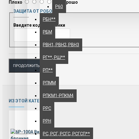
Плохо
Хорошо
Р60
ЗАЩИТА ОТ РОБОТОВ
РБН**
Введите код с картинки
РБМ
РВН1, РВН2, РВН3
РГ**, РШ**
ПРОДОЛЖИТЬ
РП**
РПММ
РПКМ1-РПКМ4
ИЗ ЭТОЙ КАТЕГОРИИ
РРС
РРН
РС, РСГ, РСГС, РСГСП**