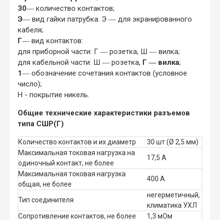
30
― количество контактов;
Э
― вид гайки патрубка: Э ― для экранированного
кабеля;
Г
― вид контактов:
для приборной части: Г ― розетка, Ш ― вилка;
для кабельной части: Ш ― розетка,
Г ― вилка
;
1
― обозначение сочетания контактов (условное
число);
Н - покрытие никель.
Общие технические характеристики разъемов
типа СШР(Г)
Количество контактов и их диаметр
30 шт (Ø 2,5 мм)
Максимальная токовая нагрузка на
17,5 А
одиночный контакт, не более
Максимальная токовая нагрузка
400 А
общая, не более
негерметичный,
Тип соединителя
климатика УХЛ
Сопротивление контактов, не более
1,3 мОм