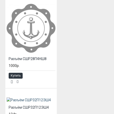
Разъём СШР28П4НШ8
1000р.
Купить
Разъём СШР32П12ЭШ4