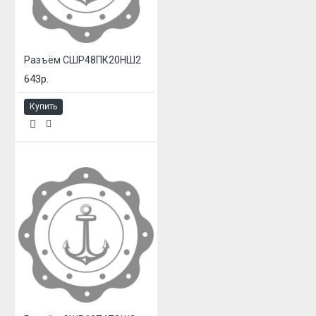
Разъём СШР48ПК20НШ2
643р.
Купить