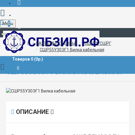
Menu
0
+7 (812) 507-02-72
РАЗЪЁМЫ СУДОВЫЕ
СШР**/СШРГ
СШР55У30ЭГ1 Вилка кабельная
Товаров 0 (0р.)
0
СШР55У30ЭГ1 ВИЛКА КАБЕЛЬНАЯ
ОПИСАНИЕ