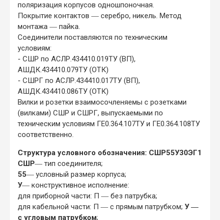
поляризация корпусов одношпоночная.
Покрытие контактов ― серебро, никель. Метод
монтажа ― пайка.
Соединители поставляются по техническим
условиям:
- СШР по АСЛР.434410.019ТУ (ВП),
АШДК.434410.079ТУ (ОТК)
- СШРГ по АСЛР.434410.017ТУ (ВП),
АШДК.434410.086ТУ (ОТК)
Вилки и розетки взаимосочленяемы с розетками
(вилками) СШР и СШРГ, выпускаемыми по
техническим условиям ГЕ0.364.107ТУ и ГЕ0.364.108ТУ
соответственно.
Структура условного обозначения: СШР55У30ЭГ1
СШР
― тип соединителя;
55
― условный размер корпуса;
У
― конструктивное исполнение:
для приборной части: П ― без патрубка;
для кабельной части: П ― с прямым патрубком;
У ―
с угловым патрубком
;