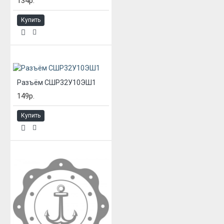
134р.
Купить
Разъём СШР32У10ЭШ1
149р.
Купить