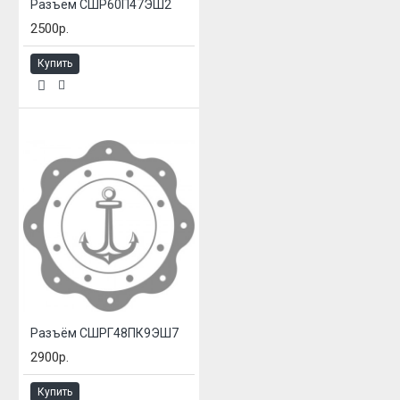
Разъём СШР60П47ЭШ2
2500р.
Купить
Разъём СШРГ48ПК9ЭШ7
2900р.
Купить