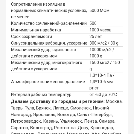
Сопротивление изоляции в
нормальных климатических условиях,
5000 МОм
не менее
Количество сочленений-расчленений
500
Минимальная наработка
1000 часов
Срок сохраняемости
25 лет
Синусоидальная вибрация, ускорение
300 м/с2 / 30 g
Механический удар, одиночного
10000 м/с2 /
действия с ускорением
1000 g
Механический удар, многократного
1500 м/с2 / 150
действия с ускорением
g
1,3*10-4 Па /
Атмосферное пониженное давление
1,3*10-6 мм
рт.ст.
Интервал рабочих температур
от -60 до 70°С
Делаем доставку по городам и регионам:
Москва,
Тверь, Тула, Брянск, Липецк, Смоленск, Нижний
Новгород, Ярославль, Вологда, Санкт-Петербург,
Петрозаводск, Казань, Ульяновск, Пенза, Самара,
Саратов, Волгоград, Ростов-на-Дону, Краснодар,