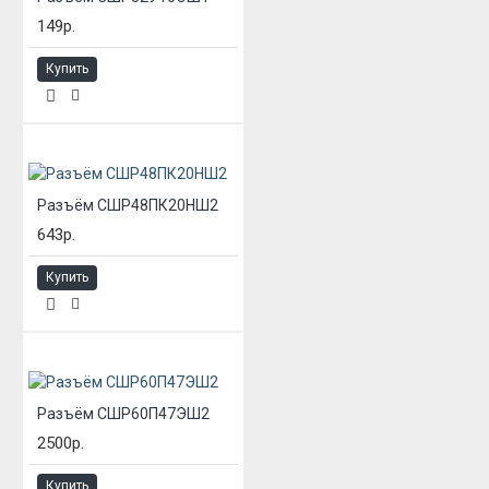
149р.
Купить
Разъём СШР48ПК20НШ2
643р.
Купить
Разъём СШР60П47ЭШ2
2500р.
Купить