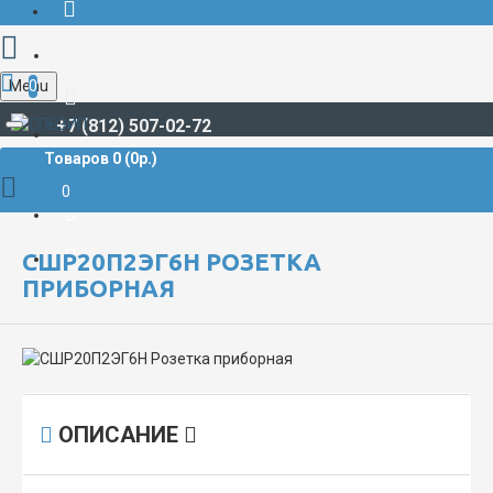
Menu
0
+7 (812) 507-02-72
Товаров 0 (0р.)
РАЗЪЁМЫ СУДОВЫЕ
СШР**/СШРГ
СШР20П2ЭГ6Н Розетка приборная
0
СШР20П2ЭГ6Н РОЗЕТКА
ПРИБОРНАЯ
ОПИСАНИЕ