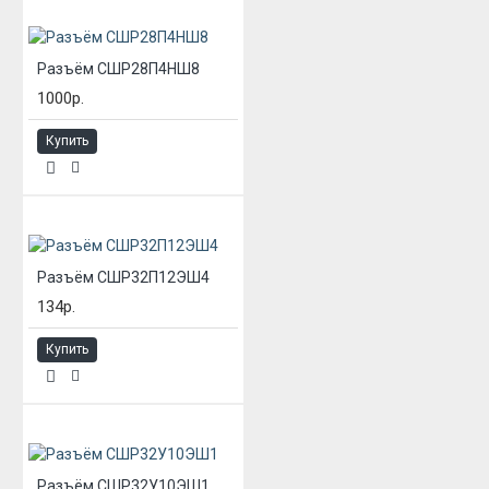
Разъём СШР28П4НШ8
1000р.
Купить
Разъём СШР32П12ЭШ4
134р.
Купить
Разъём СШР32У10ЭШ1