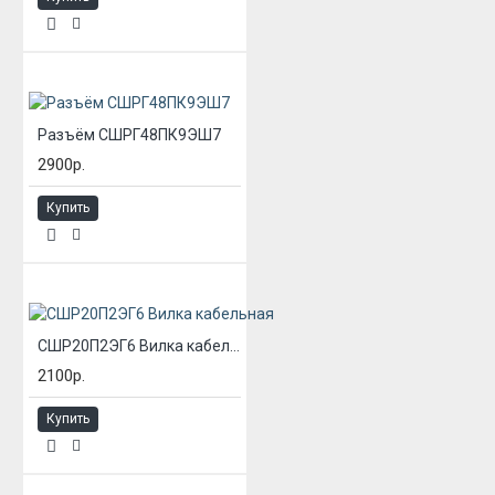
Разъём СШРГ48ПК9ЭШ7
2900р.
Купить
СШР20П2ЭГ6 Вилка кабельная
2100р.
Купить