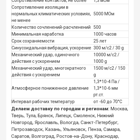
Сопротивление контактов, не более
1,3 мОм
Сопротивление изоляции в
нормальных климатических условиях,
5000 МОм
не менее
Количество сочленений-расчленений
500
Минимальная наработка
1000 часов
Срок сохраняемости
25 лет
Синусоидальная вибрация, ускорение
300 м/с2 / 30 g
Механический удар, одиночного
10000 м/с2 /
действия с ускорением
1000 g
Механический удар, многократного
1500 м/с2 / 150
действия с ускорением
g
1,3*10-4 Па /
Атмосферное пониженное давление
1,3*10-6 мм
рт.ст.
Интервал рабочих температур
от -60 до 70°С
Делаем доставку по городам и регионам:
Москва,
Тверь, Тула, Брянск, Липецк, Смоленск, Нижний
Новгород, Ярославль, Вологда, Санкт-Петербург,
Петрозаводск, Казань, Ульяновск, Пенза, Самара,
Саратов, Волгоград, Ростов-на-Дону, Краснодар,