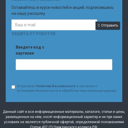
Оставайтесь в курсе новостей и акций, подписавшись
на нашу рассылку
Отправить
ЗАЩИТА ОТ РОБОТОВ
Введите код с
картинки
Я прочитал
Политика Безопасности
и согласен с
условиями безопасности и обработки персональных данных
Данный сайт и все информационные материалы, каталоги, статьи и цены,
размещенные на нём, носят информационный характер и ни при каких
условиях не является публичной офертой, определяемой положениями
Статьи 437 (2) Гражданского кодекса РФ.