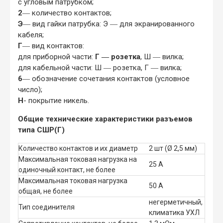
с угловым патрубком;
2
― количество контактов;
Э
― вид гайки патрубка: Э ― для экранированного
кабеля;
Г
― вид контактов:
для приборной части:
Г ― розетка
, Ш ― вилка;
для кабельной части: Ш ― розетка, Г ― вилка;
6
― обозначение сочетания контактов (условное
число);
Н
- покрытие никель.
Общие технические характеристики разъемов
типа СШР(Г)
Количество контактов и их диаметр
2 шт (Ø 2,5 мм)
Максимальная токовая нагрузка на
25 А
одиночный контакт, не более
Максимальная токовая нагрузка
50 А
общая, не более
негерметичный,
Тип соединителя
климатика УХЛ