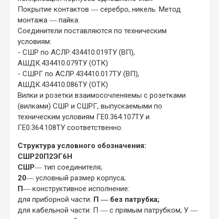
Покрытие контактов ― серебро, никель. Метод
монтажа ― пайка.
Соединители поставляются по техническим
условиям:
- СШР по АСЛР.434410.019ТУ (ВП),
АШДК.434410.079ТУ (ОТК)
- СШРГ по АСЛР.434410.017ТУ (ВП),
АШДК.434410.086ТУ (ОТК)
Вилки и розетки взаимосочленяемы с розетками
(вилками) СШР и СШРГ, выпускаемыми по
техническим условиям ГЕ0.364.107ТУ и
ГЕ0.364.108ТУ соответственно.
Структура условного обозначения:
СШР20П2ЭГ6Н
СШР
― тип соединителя;
20
― условный размер корпуса;
П
― конструктивное исполнение:
для приборной части:
П ― без патрубка;
для кабельной части: П ― с прямым патрубком; У ―