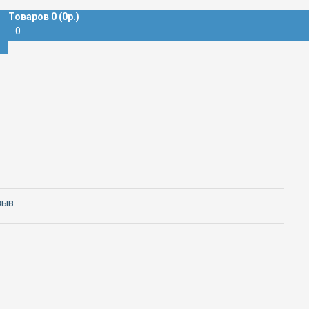
ДАВЛЕНИЯ
Товаров 0 (0р.)
0
зыв