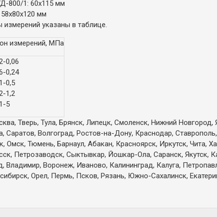
Д-800/1: 60х115 мм
 58х80х120 мм
 измерений указаны в таблице.
он измерений, МПа
2-0,06
6-0,24
1-0,5
2-1,2
1-5
ква, Тверь, Тула, Брянск, Липецк, Смоленск, Нижний Новгород, 
а, Саратов, Волгоград, Ростов-на-Дону, Краснодар, Ставрополь,
 Омск, Тюмень, Барнаул, Абакан, Красноярск, Иркутск, Чита, Х
есск, Петрозаводск, Сыктывкар, Йошкар-Ола, Саранск, Якутск, 
д, Владимир, Воронеж, Иваново, Калининград, Калуга, Петропа
сибирск, Орел, Пермь, Псков, Рязань, Южно-Сахалинск, Екатерин