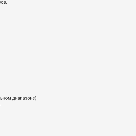
зов.
альном диапазоне)
6