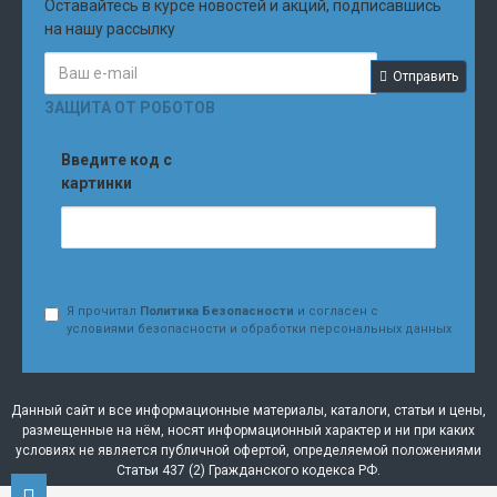
Оставайтесь в курсе новостей и акций, подписавшись
на нашу рассылку
Отправить
ЗАЩИТА ОТ РОБОТОВ
Введите код с
картинки
Я прочитал
Политика Безопасности
и согласен с
условиями безопасности и обработки персональных данных
Данный сайт и все информационные материалы, каталоги, статьи и цены,
размещенные на нём, носят информационный характер и ни при каких
условиях не является публичной офертой, определяемой положениями
Статьи 437 (2) Гражданского кодекса РФ.