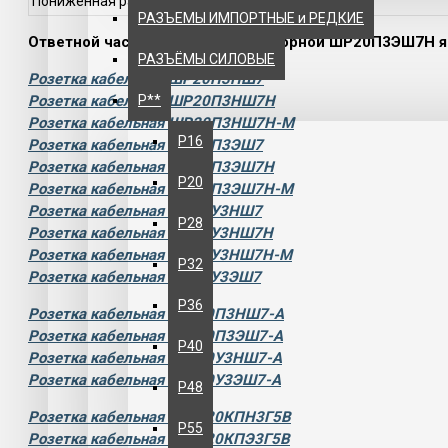
Пониженная рабочая температура среды
РАЗЪЕМЫ ИМПОРТНЫЕ и РЕДКИЕ
Ответной частью для вилки приборной ШР20П3ЭШ7Н я
РАЗЪЁМЫ СИЛОВЫЕ
Розетка кабельная ШР20П3НШ7
Р**
Розетка кабельная ШР20П3НШ7Н
Розетка кабельная ШР20П3НШ7Н-М
Р16
Розетка кабельная ШР20П3ЭШ7
Розетка кабельная ШР20П3ЭШ7Н
Р20
Розетка кабельная ШР20П3ЭШ7Н-М
Розетка кабельная ШР20У3НШ7
Р28
Розетка кабельная ШР20У3НШ7Н
Розетка кабельная ШР20У3НШ7Н-М
Р32
Розетка кабельная ШР20У3ЭШ7
Р36
Розетка кабельная 2РТ20П3НШ7-А
Розетка кабельная 2РТ20П3ЭШ7-А
Р40
Розетка кабельная 2РТ20У3НШ7-А
Розетка кабельная 2РТ20У3ЭШ7-А
Р48
Розетка кабельная 2РТТ20КПН3Г5В
Р55
Розетка кабельная 2РТТ20КПЭ3Г5В