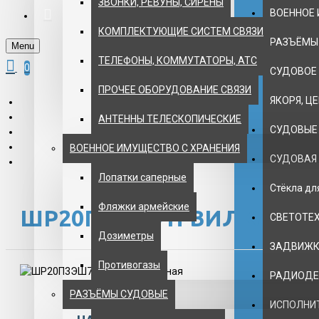
ЗВОНКИ, РЕВУНЫ, СИРЕНЫ
ВОЕННОЕ 
КОМПЛЕКТУЮЩИЕ СИСТЕМ СВЯЗИ
РАЗЪЁМЫ
Menu
ТЕЛЕФОНЫ, КОММУТАТОРЫ, АТС
0
СУДОВОЕ
ПРОЧЕЕ ОБОРУДОВАНИЕ СВЯЗИ
ЯКОРЯ, Ц
АНТЕННЫ ТЕЛЕСКОПИЧЕСКИЕ
СУДОВЫЕ
ВОЕННОЕ ИМУЩЕСТВО С ХРАНЕНИЯ
СУДОВАЯ
Лопатки саперные
Стёкла д
Фляжки армейские
ШР20П3ЭШ7Н ВИЛКА ПР
СВЕТОТЕ
Дозиметры
ЗАДВИЖКИ
Противогазы
РАДИОДЕ
РАЗЪЁМЫ СУДОВЫЕ
ИСПОЛНИ