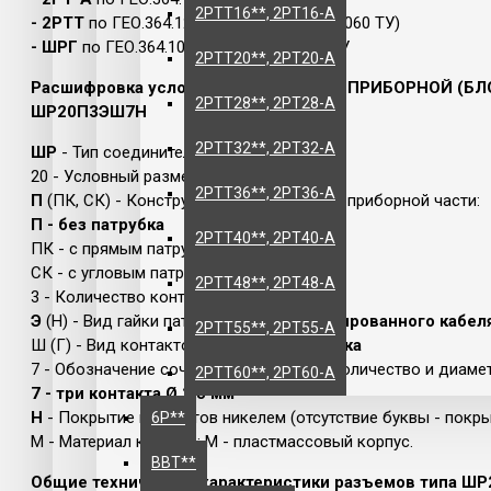
2РТТ16**, 2РТ16-А
- 2РТТ
по ГЕО.364.120 ТУ (АШДК.434410.060 ТУ)
- ШРГ
по ГЕО.364.108 ТУ и бРО.364.040 ТУ
2РТТ20**, 2РТ20-А
Расшифровка условного обозначения ПРИБОРНОЙ (Б
2РТТ28**, 2РТ28-А
ШР20П3ЭШ7Н
2РТТ32**, 2РТ32-А
ШР
- Тип соединителя
20 - Условный размер корпуса
2РТТ36**, 2РТ36-А
П
(ПК, СК) - Конструктивное исполнение приборной части:
П - без патрубка
2РТТ40**, 2РТ40-А
ПК - с прямым патрубком
СК - с угловым патрубком
2РТТ48**, 2РТ48-А
3 - Количество контактов
Э
(Н) - Вид гайки патрубка:
Э-для экранированного кабел
2РТТ55**, 2РТ55-А
Ш (Г) - Вид контактов:
Г-розетка,
Ш-вилка
7 - Обозначение сочетания контактов (количество и диамет
2РТТ60**, 2РТ60-А
7 - три контакта Ø 2,5 мм
Н
- Покрытие контактов никелем (отсутствие буквы - покр
6Р**
М - Материал корпуса: М - пластмассовый корпус.
ВВТ**
Общие технические характеристики разъемов типа ШР