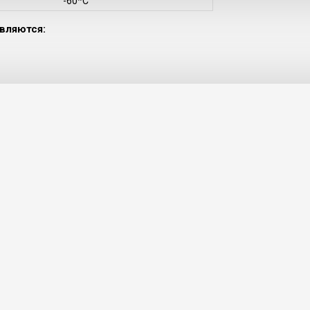
-60*С
вляются: