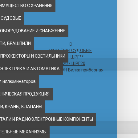
ИМУЩЕСТВО С ХРАНЕНИЯ
 СУДОВЫЕ
 ОБОРУДОВАНИЕ И СНАБЖЕНИЕ
ЕПИ, БРАШПИЛИ
РАЗЪЁМЫ СУДОВЫЕ
 ПРОЖЕКТОРЫ И СВЕТИЛЬНИКИ
ШР**, ШРГ**
ШР20 / ШРГ20
 ЭЛЕКТРИКА И АВТОМАТИКА
ШР20П3ЭШ7Н Вилка приборная
ля иллюминаторов
ИБОРНАЯ
ХНИЧЕСКАЯ ПРОДУКЦИЯ
, КРАНЫ, КЛАПАНЫ
ТАЛИ И РАДИОЭЛЕКТРОННЫЕ КОМПОНЕНТЫ
ТЕЛЬНЫЕ МЕХАНИЗМЫ