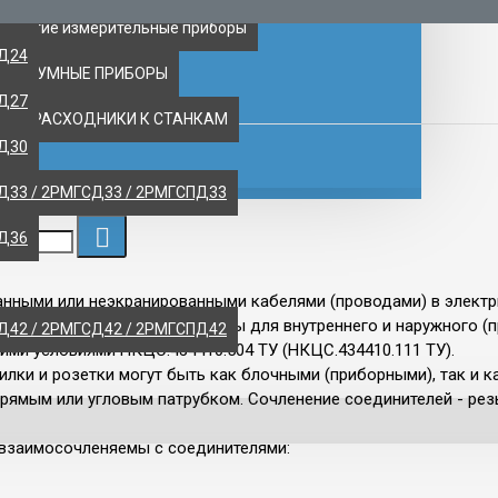
ПД18
 другие измерительные приборы
ПД24
ВАКУУМНЫЕ ПРИБОРЫ
ПД27
НТ, РАСХОДНИКИ К СТАНКАМ
ПД30
Д33 / 2РМГСД33 / 2РМГСПД33
ПД36
ными или неэкранированными кабелями (проводами) в электри
е). Разъемы ШР предназначены для внутреннего и наружного (п
Д42 / 2РМГСД42 / 2РМГСПД42
ими условиями НКЦС.434410.504 ТУ (НКЦС.434410.111 ТУ).
Вилки и розетки могут быть как блочными (приборными), так и 
 прямым или угловым патрубком. Сочленение соединителей - р
 взаимосочленяемы с соединителями: