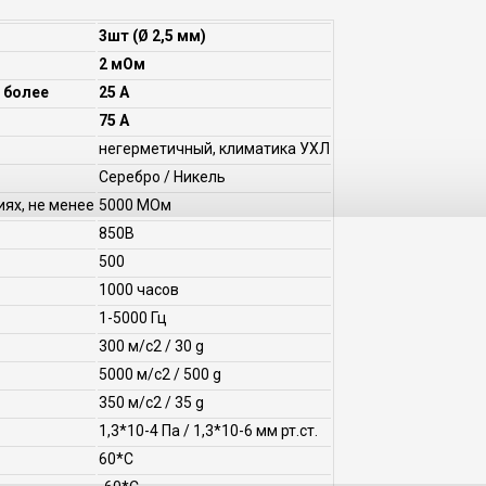
3шт (Ø 2,5 мм)
2 мОм
 более
25 А
75 А
негерметичный, климатика УХЛ
Серебро / Никель
ях, не менее
5000 МОм
850В
500
1000 часов
1-5000 Гц
300 м/с2 / 30 g
5000 м/с2 / 500 g
350 м/с2 / 35 g
1,3*10-4 Па / 1,3*10-6 мм рт.ст.
60*С