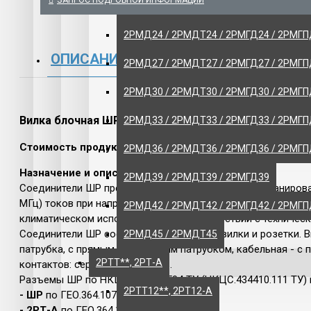
ЗАПРОС ПОДРОБНОЙ ИНФОРМАЦИИ
2РМД18 / 2РМДТ18 / 2РМГД18 / 2РМГ
Щитовые и
2РМД24 / 2РМДТ24 / 2РМГД24 / 2РМГ
ЭЛЕКТРО
ОПИСАНИЕ
ОТЗЫВЫ
2РМД27 / 2РМДТ27 / 2РМГД27 / 2РМГ
ИНСТРУМЕ
2РМД30 / 2РМДТ30 / 2РМГД30 / 2РМГ
РАЗНОЕ
Вилка блочная ШР20П3ЭШ7Н
2РМД33 / 2РМДТ33 / 2РМГД33 / 2РМГП
Стоимость продукции указана без НДС.
2РМД36 / 2РМДТ36 / 2РМГД36 / 2РМГ
Назначение и описание.
2РМД39 / 2РМДТ39 / 2РМГД39
Соединители ШР предназначены для монтажа с экранирован
МГц) токов при напряжении до 850 В (амплитудное значени
2РМД42 / 2РМДТ42 / 2РМГД42 / 2РМГП
климатическом исполнении УХЛ в соответствии с техническ
Соединители ШР состоят из двух частей: вилки и розетки. 
2РМД45 / 2РМДТ45
патрубка, с прямым или угловым патрубком, кабельная - с
2РТТ**, 2РТ-А
контактов: серебро или никель.
Разъемы ШР по НКЦС.434410.504 ТУ (НКЦС.434410.111 ТУ)
2РТТ12**, 2РТ12-А
- ШР
по ГЕО.364.107 ТУ
- 2РТ-А
по ГЕО.364.118 ТУ