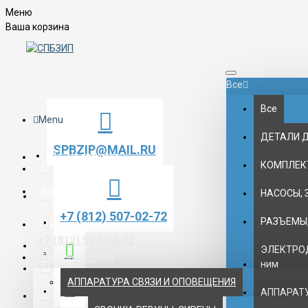
Меню
Ваша корзина
Все
Все
Menu
ДЕТАЛИ 
SPBZIP@MAIL.RU
На главную
КОМПЛЕК
Контакты
НАСОСЫ, 
+7 (812) 507-02-72
РАЗЪЕМЫ,
О нас
+7 (812) 507-02-72
ЭЛЕКТРОД
Товары и услуги
ним
АППАРАТУРА СВЯЗИ И ОПОВЕЩЕНИЯ
АППАРАТУ