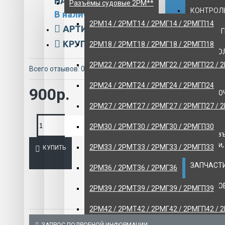
НАЛИЧИЕ:
Разъёмы судовые 2РМ**
КОНТРОЛЬ
В наличии
2РМ14 / 2РМТ14 / 2РМГ14 / 2РМГП14
АРТИКУЛ:
ART/100-961
НАСОСЫ 
КРУПНЫЙ ОПТ:
12505-msk
2РМ18 / 2РМТ18 / 2РМГ18 / 2РМГП18
НИЗКОВО
2РМ22 / 2РМТ22 / 2РМГ22 / 2РМГП22 / 
Всего отзывов: 0
-
Написать отзыв
ОБОРУДО
2РМ24 / 2РМТ24 / 2РМГ24 / 2РМГП24
900р.
ПЕРЕКЛЮ
2РМ27 / 2РМТ27 / 2РМГ27 / 2РМГП27 / 
ПРОТИВО
2РМ30 / 2РМТ30 / 2РМГ30 / 2РМГП30
МГА - раз
штепсели,
2РМ33 / 2РМТ33 / 2РМГ33 / 2РМГП33
КУПИТЬ
ЗАПЧАСТИ
2РМ36 / 2РМТ36 / 2РМГ36
КРАНОВО
2РМ39 / 2РМТ39 / 2РМГ39 / 2РМГП39
Авиационн
2РМ42 / 2РМТ42 / 2РМГ42 / 2РМГП42 / 
хранения