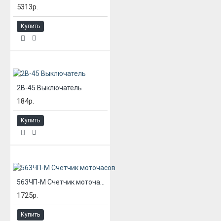
5313р.
Купить
2В-45 Выключатель
184р.
Купить
563ЧП-М Счетчик моточасов
1725р.
Купить