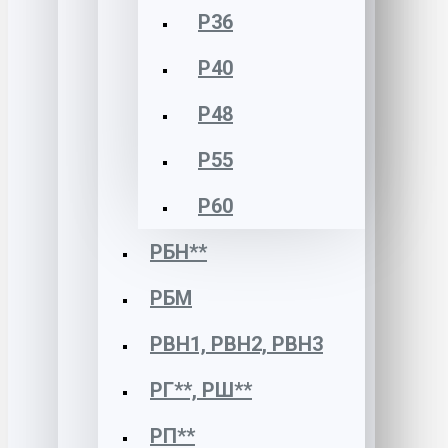
Р36
Р40
Р48
Р55
Р60
РБН**
РБМ
РВН1, РВН2, РВН3
РГ**, РШ**
РП**