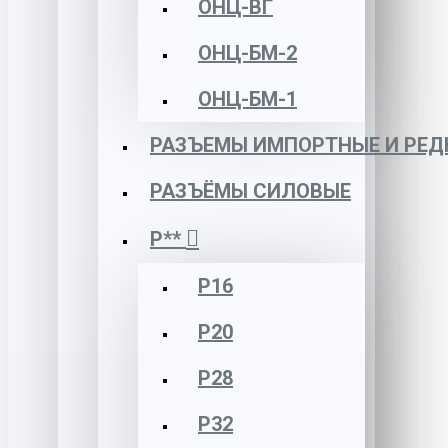
ОНЦ-ВГ
ОНЦ-БМ-2
ОНЦ-БМ-1
РАЗЪЕМЫ ИМПОРТНЫЕ И РЕД
РАЗЪЁМЫ СИЛОВЫЕ
Р**
Р16
Р20
Р28
Р32