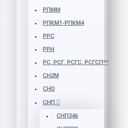
РПММ
РПКМ1-РПКМ4
РРС
РРН
РС, РСГ, РСГС, РСГСП**
СН2М
СНО
СНП
СНП346