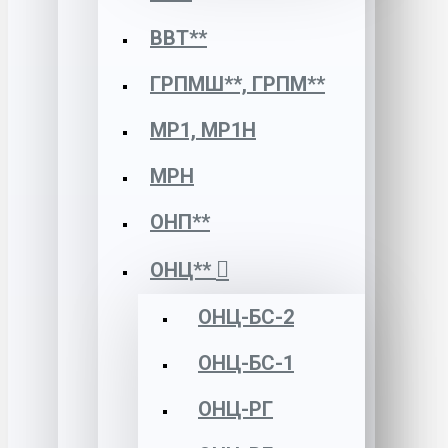
ВВТ**
ГРПМШ**, ГРПМ**
МР1, МР1Н
МРН
ОНП**
ОНЦ**
ОНЦ-БС-2
ОНЦ-БС-1
ОНЦ-РГ