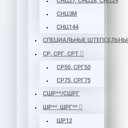
СНЦ27, СНЦ28, СНЦ29
СНЦ3М
СНЦ144
СПЕЦИАЛЬНЫЕ ШТЕПСЕЛЬНЫ
СР, СРГ, СРТ
СР50, СРГ50
СР75, СРГ75
СШР**/СШРГ
ШР**, ШРГ**
ШР12