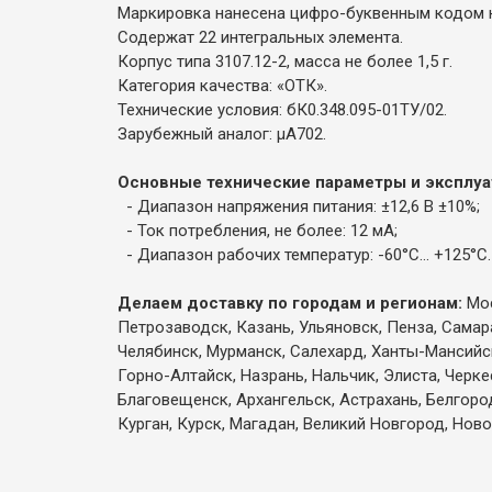
Маркировка нанесена цифро-буквенным кодом 
Содержат 22 интегральных элемента.
Корпус типа 3107.12-2, масса не более 1,5 г.
Категория качества: «ОТК».
Технические условия: бК0.348.095-01ТУ/02.
Зарубежный аналог: µA702.
Основные технические параметры и эксплу
- Диапазон напряжения питания: ±12,6 В ±10%;
- Ток потребления, не более: 12 мА;
- Диапазон рабочих температур: -60°C... +125°С.
Делаем доставку по городам и регионам:
Мос
Петрозаводск, Казань, Ульяновск, Пенза, Самар
Челябинск, Мурманск, Салехард, Ханты-Мансийск,
Горно-Алтайск, Назрань, Нальчик, Элиста, Черк
Благовещенск, Архангельск, Астрахань, Белгоро
Курган, Курск, Магадан, Великий Новгород, Ново