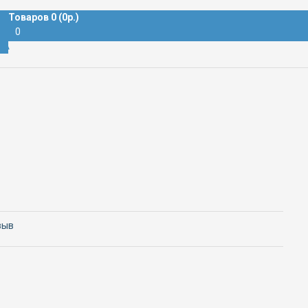
Товаров 0 (0р.)
0
А
зыв