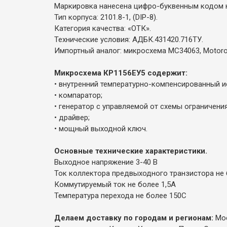
Маркировка нанесена цифро-буквенным кодом 
Тип корпуса: 2101.8-1, (DIP-8).
Категория качества: «ОТК».
Технические условия: АДБК.431420.716ТУ.
Импортный аналог: микросхема MC34063, Motorola
Микросхема КР1156ЕУ5 содержит:
• внутренний температурно-компенсированный и
• компаратор;
• генератор с управляемой от схемы ограничени
• драйвер;
• мощный выходной ключ.
Основные технические характеристики.
Выходное напряжение 3-40 В
Ток коллектора предвыходного транзистора не 
Коммутируемый ток не более 1,5А
Температура перехода не более 150С
Делаем доставку по городам и регионам:
Мос