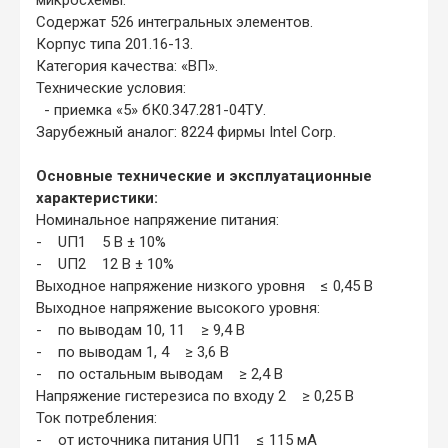
Содержат 526 интегральных элементов.
Корпус типа 201.16-13.
Категория качества: «ВП».
Технические условия:
- приемка «5» бК0.347.281-04ТУ.
Зарубежный аналог: 8224 фирмы Intel Corp.
Основные технические и эксплуатационные
характеристики:
Номинальное напряжение питания:
- UП1 5 В ± 10%
- UП2 12 В ± 10%
Выходное напряжение низкого уровня ≤ 0,45 В
Выходное напряжение высокого уровня:
- по выводам 10, 11 ≥ 9,4 В
- по выводам 1, 4 ≥ 3,6 В
- по остальным выводам ≥ 2,4 В
Напряжение гистерезиса по входу 2 ≥ 0,25 В
Ток потребления:
- от источника питания UП1 ≤ 115 мА