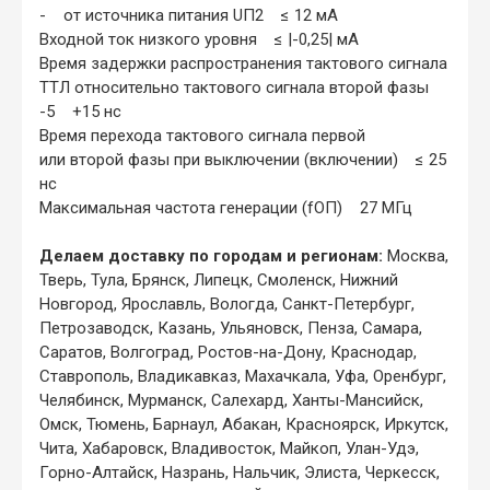
- от источника питания UП2 ≤ 12 мА
Входной ток низкого уровня ≤ |-0,25| мА
Время задержки распространения тактового сигнала
ТТЛ относительно тактового сигнала второй фазы
-5 +15 нс
Время перехода тактового сигнала первой
или второй фазы при выключении (включении) ≤ 25
нс
Максимальная частота генерации (fОП) 27 МГц
Делаем доставку по городам и регионам:
Москва,
Тверь, Тула, Брянск, Липецк, Смоленск, Нижний
Новгород, Ярославль, Вологда, Санкт-Петербург,
Петрозаводск, Казань, Ульяновск, Пенза, Самара,
Саратов, Волгоград, Ростов-на-Дону, Краснодар,
Ставрополь, Владикавказ, Махачкала, Уфа, Оренбург,
Челябинск, Мурманск, Салехард, Ханты-Мансийск,
Омск, Тюмень, Барнаул, Абакан, Красноярск, Иркутск,
Чита, Хабаровск, Владивосток, Майкоп, Улан-Удэ,
Горно-Алтайск, Назрань, Нальчик, Элиста, Черкесск,