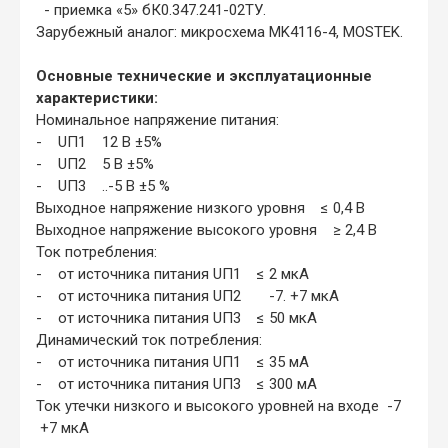
- приемка «5» бК0.347.241-02ТУ.
Зарубежный аналог: микросхема MK4116-4, MOSTEK.
Основные технические и эксплуатационные
характеристики:
Номинальное напряжение питания:
- UП1 12 В ±5%
- UП2 5 В ±5%
- UП3 ..-5 В ±5 %
Выходное напряжение низкого уровня ≤ 0,4 В
Выходное напряжение высокого уровня ≥ 2,4 В
Ток потребления:
- от источника питания UП1 ≤ 2 мкА
- от источника питания UП2 -7. +7 мкА
- от источника питания UП3 ≤ 50 мкА
Динамический ток потребления:
- от источника питания UП1 ≤ 35 мА
- от источника питания UП3 ≤ 300 мА
Ток утечки низкого и высокого уровней на входе -7
+7 мкА