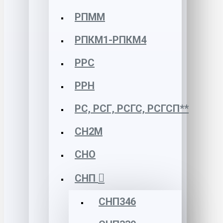
РПММ
РПКМ1-РПКМ4
РРС
РРН
РС, РСГ, РСГС, РСГСП**
СН2М
СНО
СНП
СНП346