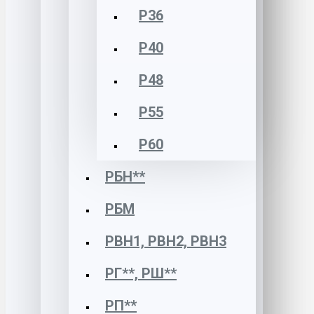
Р36
Р40
Р48
Р55
Р60
РБН**
РБМ
РВН1, РВН2, РВН3
РГ**, РШ**
РП**