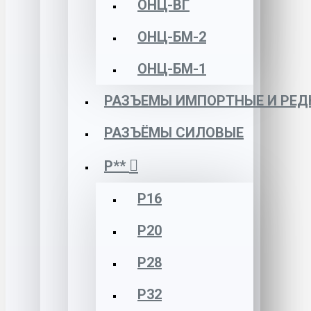
ОНЦ-ВГ
ОНЦ-БМ-2
ОНЦ-БМ-1
РАЗЪЕМЫ ИМПОРТНЫЕ И РЕД
РАЗЪЁМЫ СИЛОВЫЕ
Р**
Р16
Р20
Р28
Р32