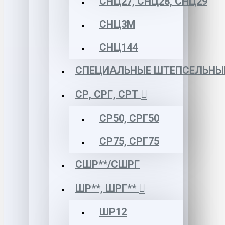
СНЦ27, СНЦ28, СНЦ29
СНЦ3М
СНЦ144
СПЕЦИАЛЬНЫЕ ШТЕПСЕЛЬНЫ
СР, СРГ, СРТ
СР50, СРГ50
СР75, СРГ75
СШР**/СШРГ
ШР**, ШРГ**
ШР12