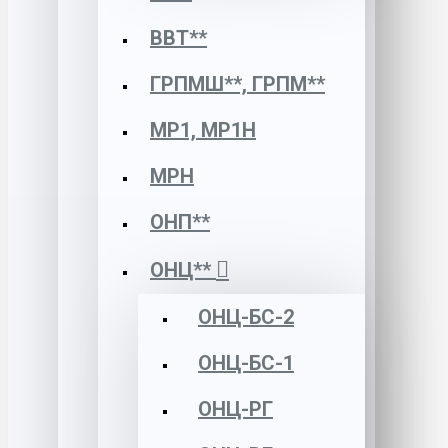
ВВТ**
ГРПМШ**, ГРПМ**
МР1, МР1Н
МРН
ОНП**
ОНЦ**
ОНЦ-БС-2
ОНЦ-БС-1
ОНЦ-РГ