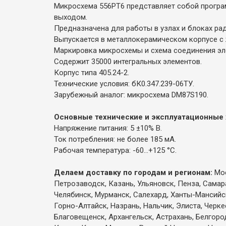
Микросхема 556РТ6 представляет собой програ
выходом.
Предназначена для работы в узлах и блоках ра
Выпускается в металлокерамическом корпусе с 
Маркировка микросхемы и схема соединения эл
Содержит 35000 интегральных элементов.
Корпус типа 405.24-2.
Технические условия: бК0.347.239-06ТУ.
Зарубежный аналог: микросхема DM87S190.
Основные технические и эксплуатационные 
Напряжение питания: 5 ±10% В.
Ток потребления: не более 185 мА.
Рабочая температура: -60...+125 °С.
Делаем доставку по городам и регионам:
Мос
Петрозаводск, Казань, Ульяновск, Пенза, Самар
Челябинск, Мурманск, Салехард, Ханты-Мансийск,
Горно-Алтайск, Назрань, Нальчик, Элиста, Черк
Благовещенск, Архангельск, Астрахань, Белгоро