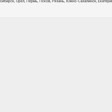
сибирск, Орел, Пермь, Псков, Рязань, Южно-Сахалинск, Екатерин