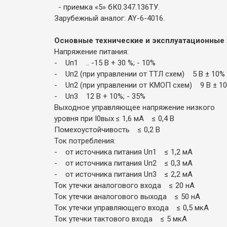
- приемка «5» бК0.347.136ТУ.
Зарубежный аналог: AY-6-4016.
Основные технические и эксплуатационные 
Напряжение питания:
- Uп1 .. -15 В + 30 %; - 10%
- Uп2 (при управлении от ТТЛ схем) 5 В ± 10%
- Uп2 (при управлении от КМОП схем) 9 В ± 1
- Uп3 12 В + 10%; - 35%
Выходное управляющее напряжение низкого
уровня при I0вых ≤ 1,6 мА ≤ 0,4 В
Помехоустойчивость ≤ 0,2 В
Ток потребления:
- от источника питания Uп1 ≤ 1,2 мА
- от источника питания Uп2 ≤ 0,3 мА
- от источника питания Uп3 ≤ 2,2 мА
Ток утечки аналогового входа ≤ 20 нА
Ток утечки аналогового выхода ≤ 50 нА
Ток утечки управляющего входа ≤ 0,5 мкА
Ток утечки тактового входа ≤ 5 мкА