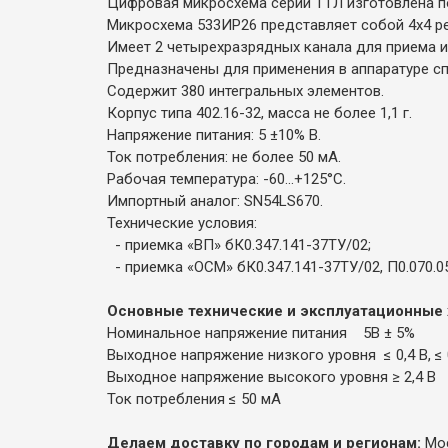
Цифровая микросхема серии ТТЛ изготовлена по
Микросхема 533ИР26 представляет собой 4x4 ре
Имеет 2 четырехразрядных канала для приема и
Предназначены для применения в аппаратуре сп
Содержит 380 интегральных элементов.
Корпус типа 402.16-32, масса не более 1,1 г.
Напряжение питания: 5 ±10% В.
Ток потребления: не более 50 мА.
Рабочая температура: -60...+125°С.
Импортный аналог: SN54LS670.
Технические условия:
- приемка «ВП» бК0.347.141-37ТУ/02;
- приемка «ОСМ» бК0.347.141-37ТУ/02, П0.070.0
Основные технические и эксплуатационные 
Номинальное напряжение питания 5В ± 5%
Выходное напряжение низкого уровня ≤ 0,4 В, ≤ 
Выходное напряжение высокого уровня ≥ 2,4 В
Ток потребления ≤ 50 мА
Делаем доставку по городам и регионам:
Мос