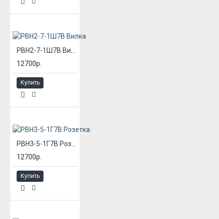
РВН2-7-1Ш7В Вилка
12700р.
Купить
РВН3-5-1Г7В Розетка
12700р.
Купить