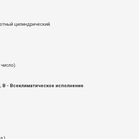
тотный цилиндрический.
число).
Л,
В - Всеклиматическое исполнение
.
.).