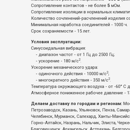
Сопротивление контактов - не более
5
мОм.
Сопротивление изоляции в нормальных климатич
Количество сочленений-расчленений изделия со
Минимальная наработка соединителей - 1000 ч.
Срок сохраняемости - 15 лет.
Условия эксплуатации:
Синусоидальная вибрация:
- диапазон частот - от 1 Гц до 2500 Гц;
2
- ускорение - 180 м/с
.
Ускорение механического удара:
2
- одиночного действия - 10000 м/с
;
2
- многократного действия - 350 м/с
.
Температура окружающего воздуха - от -60° С д
Атмосферное пониженное рабочее давление - 13
Делаем доставку по городам и регионам:
Мос
Петрозаводск, Казань, Ульяновск, Пенза, Самар
Челябинск, Мурманск, Салехард, Ханты-Мансийск,
Горно-Алтайск, Назрань, Нальчик, Элиста, Черк
Благовещенск, Архангельск, Астрахань, Белгоро