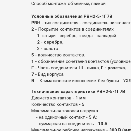
Способ монтажа: объемный, пайкой.
Условные обозначения РВН2-5-1Г7В
РВН
- тип соединителя - соединитель низкочас
2
- Покрытие контактов в соединителях:
1- штыри - серебро, гнезда - палладий.
2 - серебро,
3 - золото.
5
- количество контактов.
1
- обозначение сочетания контактов (условное 
Г
- Часть соединителя: Ш - вилка,
Г - розетка
;.
7
- Вид корпуса.
В
- Климатическое исполнение: без буквы - УХ
Технические характеристики РВН2-5-1Г7В
Диаметр контактов -
1 мм
.
Количество контактов -
5
Максимальная токовая нагрузка:
- на одиночный контакт -
5 А
;
- суммарная на соединитель -
13 А
.
Максимальное рабочее напряжение -
300 В
(ампл