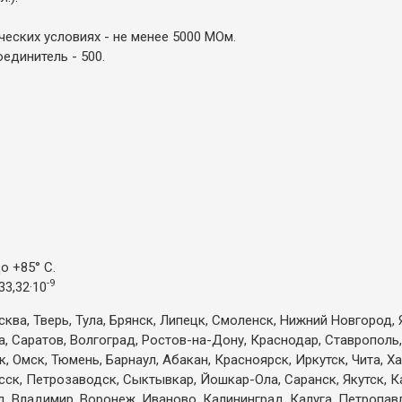
еских условиях - не менее 5000 МОм.
единитель - 500.
о +85° С.
-9
3,32·10
ква, Тверь, Тула, Брянск, Липецк, Смоленск, Нижний Новгород, 
а, Саратов, Волгоград, Ростов-на-Дону, Краснодар, Ставрополь,
 Омск, Тюмень, Барнаул, Абакан, Красноярск, Иркутск, Чита, Х
есск, Петрозаводск, Сыктывкар, Йошкар-Ола, Саранск, Якутск, 
д, Владимир, Воронеж, Иваново, Калининград, Калуга, Петропа