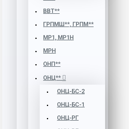
ВВТ**
ГРПМШ**, ГРПМ**
МР1, МР1Н
МРН
ОНП**
ОНЦ**
ОНЦ-БС-2
ОНЦ-БС-1
ОНЦ-РГ