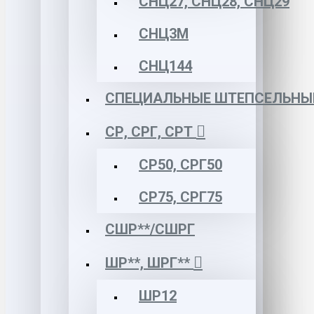
СНЦ27, СНЦ28, СНЦ29
СНЦ3М
СНЦ144
СПЕЦИАЛЬНЫЕ ШТЕПСЕЛЬНЫ
СР, СРГ, СРТ
СР50, СРГ50
СР75, СРГ75
СШР**/СШРГ
ШР**, ШРГ**
ШР12