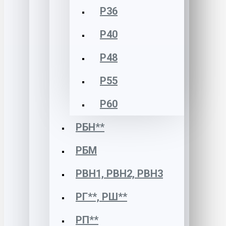
Р36
Р40
Р48
Р55
Р60
РБН**
РБМ
РВН1, РВН2, РВН3
РГ**, РШ**
РП**