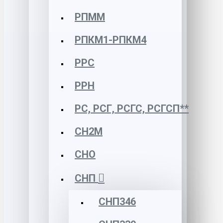
РПММ
РПКМ1-РПКМ4
РРС
РРН
РС, РСГ, РСГС, РСГСП**
СН2М
СНО
СНП
СНП346