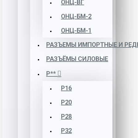
ОНЦ-ВГ
ОНЦ-БМ-2
ОНЦ-БМ-1
РАЗЪЕМЫ ИМПОРТНЫЕ И РЕД
РАЗЪЁМЫ СИЛОВЫЕ
Р**
Р16
Р20
Р28
Р32