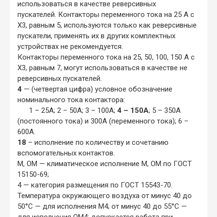
использоваться в качестве реверсивных
пускателей. Контакторы переменного тока на 25 А с
X3, равным 5, используются только как реверсивные
пускатели, применять их в других комплектных
устройствах не рекомендуется.
Контакторы переменного тока на 25, 50, 100, 150 А с
X3, равным 7, могут использоваться в качестве не
реверсивных пускателей.
4
— (четвертая цифра) условное обозначение
номинального тока контактора:
1 – 25А; 2 – 50А; 3 – 100А;
4 – 150А
; 5 – 350А
(постоянного тока) и 300А (переменного тока); 6 –
600А.
18
– исполнение по количеству и сочетанию
вспомогательных контактов.
М, ОМ — климатическое исполнение М, ОМ по ГОСТ
15150-69;
4 — категория размещения по ГОСТ 15543-70.
Температура окружающего воздуха от минус 40 до
50°C — для исполнения М4; от минус 40 до 55°C —
для исполнения ОМ4; допускается работа при