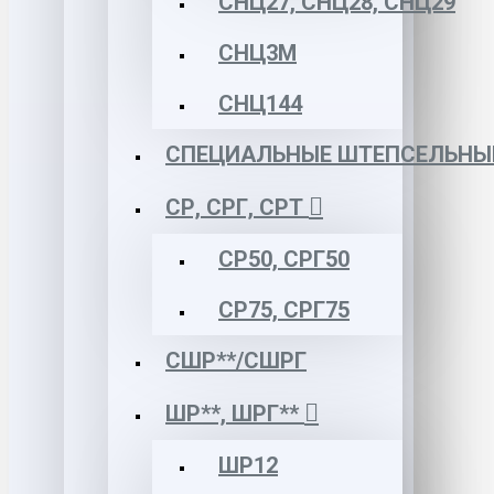
СНЦ27, СНЦ28, СНЦ29
СНЦ3М
СНЦ144
СПЕЦИАЛЬНЫЕ ШТЕПСЕЛЬНЫ
СР, СРГ, СРТ
СР50, СРГ50
СР75, СРГ75
СШР**/СШРГ
ШР**, ШРГ**
ШР12