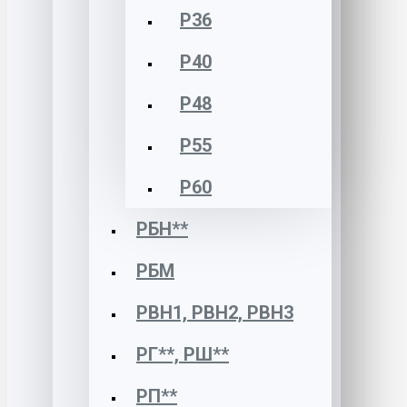
Р36
Р40
Р48
Р55
Р60
РБН**
РБМ
РВН1, РВН2, РВН3
РГ**, РШ**
РП**