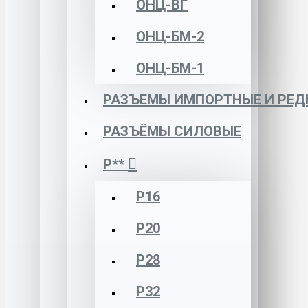
ОНЦ-ВГ
ОНЦ-БМ-2
ОНЦ-БМ-1
РАЗЪЕМЫ ИМПОРТНЫЕ И РЕД
РАЗЪЁМЫ СИЛОВЫЕ
Р**
Р16
Р20
Р28
Р32