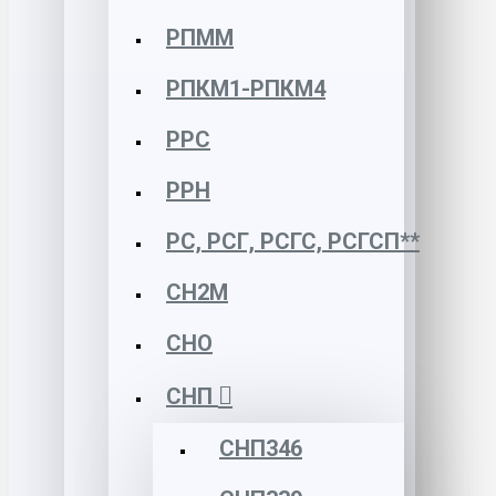
РПММ
РПКМ1-РПКМ4
РРС
РРН
РС, РСГ, РСГС, РСГСП**
СН2М
СНО
СНП
СНП346