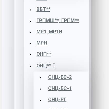
ВВТ**
ГРПМШ**, ГРПМ**
МР1, МР1Н
МРН
ОНП**
ОНЦ**
ОНЦ-БС-2
ОНЦ-БС-1
ОНЦ-РГ