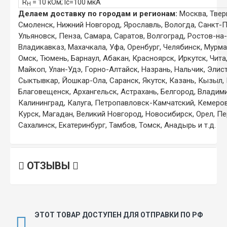
R
=
10
кОм;
Ic=100 мкА
Н
Делаем доставку по городам и регионам:
Москва, Тверь
Смоленск, Нижний Новгород, Ярославль, Вологда, Санкт-П
Ульяновск, Пенза, Самара, Саратов, Волгоград, Ростов-на
Владикавказ, Махачкала, Уфа, Оренбург, Челябинск, Мурм
Омск, Тюмень, Барнаул, Абакан, Красноярск, Иркутск, Чита
Майкоп, Улан-Удэ, Горно-Алтайск, Назрань, Нальчик, Элис
Сыктывкар, Йошкар-Ола, Саранск, Якутск, Казань, Кызыл,
Благовещенск, Архангельск, Астрахань, Белгород, Владим
Калининград, Калуга, Петропавловск-Камчатский, Кемеров
Курск, Магадан, Великий Новгород, Новосибирск, Орел, Пе
Сахалинск, Екатеринбург, Тамбов, Томск, Анадырь и т.д.
ОТЗЫВЫ
ЭТОТ ТОВАР ДОСТУПЕН ДЛЯ ОТПРАВКИ ПО РФ