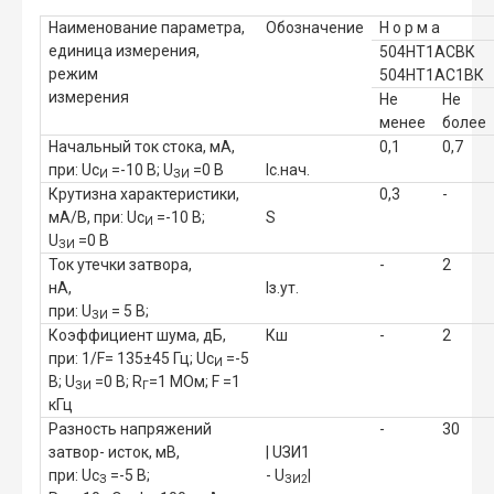
Наименование параметра,
Обозначение
Н о р м а
единица измерения,
504НТ1АСВК
режим
504НТ1АС1ВК
измерения
Не
Не
менее
более
Начальный ток стока, мА,
0,1
0,7
при:
Uc
=-10 В;
U
=0 В
Ic.нач.
И
ЗИ
Крутизна характеристики,
0,3
-
мА/В,
при:
Uc
=-10 В;
S
И
U
=0 В
ЗИ
Ток утечки затвора,
-
2
нА,
Iз.ут.
при:
U
= 5 В;
ЗИ
Коэффициент шума
,
дБ,
Кш
-
2
при: 1/F= 135±45 Гц;
Uc
=-5
И
В; U
=0 В; R
=1 МОм; F =1
ЗИ
Г
кГц
Разность напряжений
-
30
затвор- исток, мВ,
| U
ЗИ1
при:
Uc
=-5 В;
- U
|
З
ЗИ2