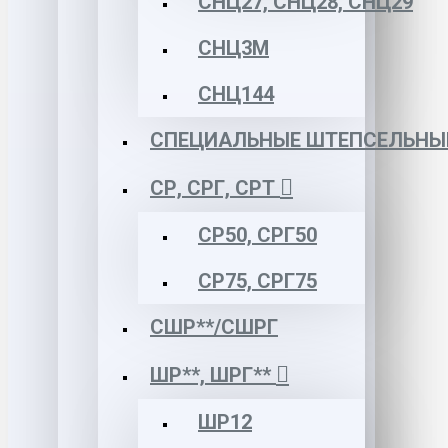
СНЦ27, СНЦ28, СНЦ29
СНЦ3М
СНЦ144
СПЕЦИАЛЬНЫЕ ШТЕПСЕЛЬНЫ
СР, СРГ, СРТ
СР50, СРГ50
СР75, СРГ75
СШР**/СШРГ
ШР**, ШРГ**
ШР12