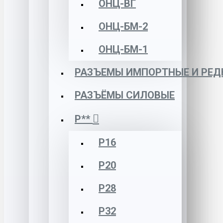
ОНЦ-ВГ
ОНЦ-БМ-2
ОНЦ-БМ-1
РАЗЪЕМЫ ИМПОРТНЫЕ И РЕД
РАЗЪЁМЫ СИЛОВЫЕ
Р**
Р16
Р20
Р28
Р32