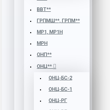
ВВТ**
ГРПМШ**, ГРПМ**
МР1, МР1Н
МРН
ОНП**
ОНЦ**
ОНЦ-БС-2
ОНЦ-БС-1
ОНЦ-РГ