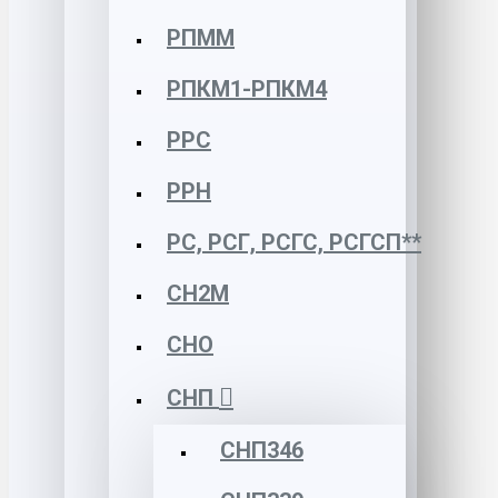
РПММ
РПКМ1-РПКМ4
РРС
РРН
РС, РСГ, РСГС, РСГСП**
СН2М
СНО
СНП
СНП346