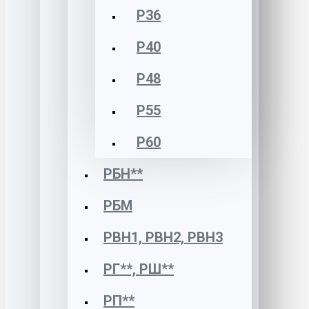
Р36
Р40
Р48
Р55
Р60
РБН**
РБМ
РВН1, РВН2, РВН3
РГ**, РШ**
РП**