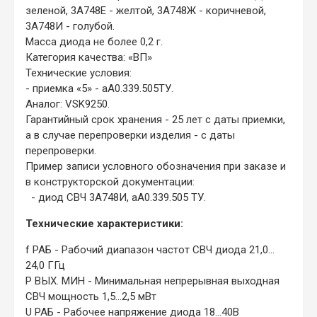
зеленой, 3А748Е - желтой, 3А748Ж - коричневой,
3А748И - голубой.
Масса диода не более 0,2 г.
Категория качества: «ВП»
Технические условия:
- приемка «5» - аА0.339.505ТУ.
Аналог: VSK9250.
Гарантийный срок хранения - 25 лет с даты приемки,
а в случае перепроверки изделия - с даты
перепроверки.
Пример записи условного обозначения при заказе и
в конструкторской документации:
- диод СВЧ 3А748И, аА0.339.505 ТУ.
Технические характеристики:
f РАБ
- Рабочий диапазон частот СВЧ диода
21,0…
24,0 ГГц
P ВЫХ. МИН
- Минимальная непрерывная выходная
СВЧ мощность 1,5
…2,5 мВт
U РАБ
- Рабочее напряжение диода
18…40В