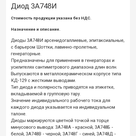
Диод 3А748И
Стоимость продукции указана без НДС.
Назначение и описание.
Диоды 3А748И арсенидогаллиевые, эпитаксиальные,
с барьером Шоттки, лавинно-пролетные,
генераторные.
Предназначены для применения в генераторах и
усилителях сантиметрового диапазона длин волн.
Выпускаются в металлокерамическом корпусе типа
КД-129 с жесткими выводами.
Тип диода и полярность приводятся на этикетке,
вкладываемой в групповую тару.
Значение индивидуального рабочего тока для
каждого диода указывается на индивидуальном
талоне.
Диоды маркируются цветной точкой на торце
минусового вывода: 3А748А - красной, 3А748Б -
белой, 3А748В - черной, 3А748Г - синей, 3А748Д -