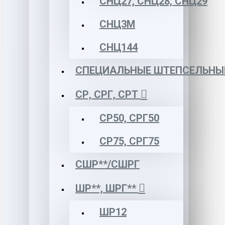
СНЦ27, СНЦ28, СНЦ29
СНЦ3М
СНЦ144
СПЕЦИАЛЬНЫЕ ШТЕПСЕЛЬНЫ
СР, СРГ, СРТ
СР50, СРГ50
СР75, СРГ75
СШР**/СШРГ
ШР**, ШРГ**
ШР12