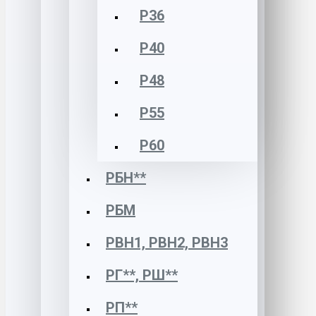
Р36
Р40
Р48
Р55
Р60
РБН**
РБМ
РВН1, РВН2, РВН3
РГ**, РШ**
РП**