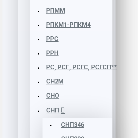
РПММ
РПКМ1-РПКМ4
РРС
РРН
РС, РСГ, РСГС, РСГСП**
СН2М
СНО
СНП
СНП346