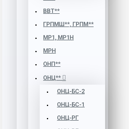
ВВТ**
ГРПМШ**, ГРПМ**
МР1, МР1Н
МРН
ОНП**
ОНЦ**
ОНЦ-БС-2
ОНЦ-БС-1
ОНЦ-РГ