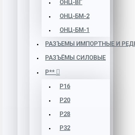
ОНЦ-ВГ
ОНЦ-БМ-2
ОНЦ-БМ-1
РАЗЪЕМЫ ИМПОРТНЫЕ И РЕД
РАЗЪЁМЫ СИЛОВЫЕ
Р**
Р16
Р20
Р28
Р32