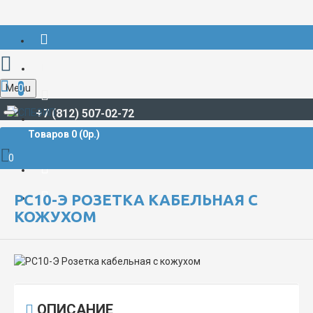
Menu
0
+7 (812) 507-02-72
Товаров 0 (0р.)
РАЗЪЁМЫ СУДОВЫЕ
РС, РСГ, РСГС, РСГСП**
РС10-Э Розетка кабельная с кожухом
0
РС10-Э РОЗЕТКА КАБЕЛЬНАЯ С
КОЖУХОМ
ОПИСАНИЕ