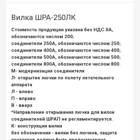
Вилка ШРА-250ЛК
Стоимость продукции указана без НДС.0А,
обозначаются числом 200;
соединители 250А, обозначаются числом 250;
соединители 400А, обозначаются числом 400;
соединители 500А, обозначаются числом 500;
соединители 800А, обозначаются числом 800.
М
- модернизация соединителя
Л
- открытие лючки по полету летательного
аппарата
Л - влево
П - вправо
В - вверх
*Направление открывания лючка для вилок
соединителей ШРАП не регламентируется.
К
- конструкция вилки
без обозначения - вилки без лючков, защита
контактов должна быть предусмотрена