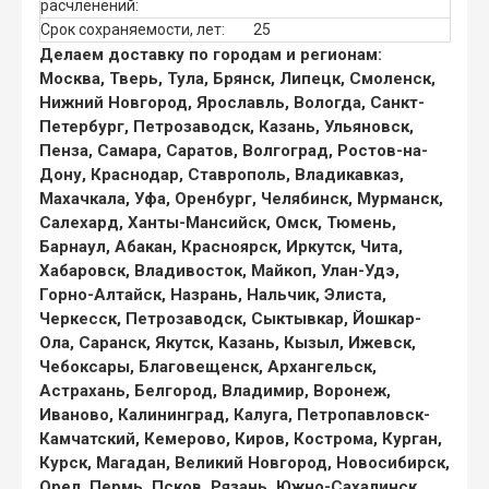
расчленений:
Срок сохраняемости, лет:
25
Делаем доставку по городам и регионам:
Москва, Тверь, Тула, Брянск, Липецк, Смоленск,
Нижний Новгород, Ярославль, Вологда, Санкт-
Петербург, Петрозаводск, Казань, Ульяновск,
Пенза, Самара, Саратов, Волгоград, Ростов-на-
Дону, Краснодар, Ставрополь, Владикавказ,
Махачкала, Уфа, Оренбург, Челябинск, Мурманск,
Салехард, Ханты-Мансийск, Омск, Тюмень,
Барнаул, Абакан, Красноярск, Иркутск, Чита,
Хабаровск, Владивосток, Майкоп, Улан-Удэ,
Горно-Алтайск, Назрань, Нальчик, Элиста,
Черкесск, Петрозаводск, Сыктывкар, Йошкар-
Ола, Саранск, Якутск, Казань, Кызыл, Ижевск,
Чебоксары, Благовещенск, Архангельск,
Астрахань, Белгород, Владимир, Воронеж,
Иваново, Калининград, Калуга, Петропавловск-
Камчатский, Кемерово, Киров, Кострома, Курган,
Курск, Магадан, Великий Новгород, Новосибирск,
Орел, Пермь, Псков, Рязань, Южно-Сахалинск,