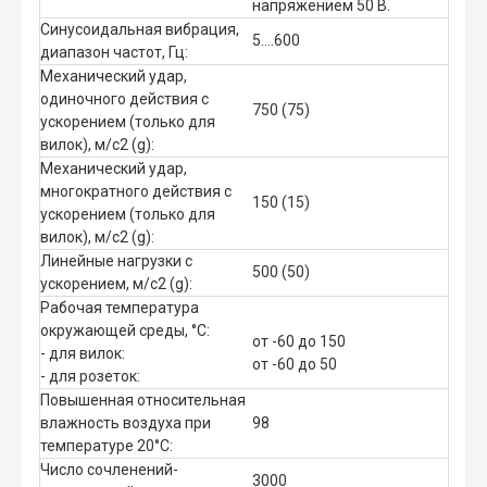
напряжением 50 В.
Синусоидальная вибрация,
5....600
диапазон частот, Гц:
Механический удар,
одиночного действия с
750 (75)
ускорением (только для
вилок), м/с2 (g):
Механический удар,
многократного действия с
150 (15)
ускорением (только для
вилок), м/с2 (g):
Линейные нагрузки с
500 (50)
ускорением, м/с2 (g):
Рабочая температура
окружающей среды, °C:
от -60 до 150
- для вилок:
от -60 до 50
- для розеток:
Повышенная относительная
влажность воздуха при
98
температуре 20°C:
Число сочленений-
3000