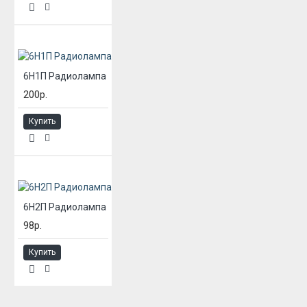
6Н1П Радиолампа
200р.
Купить
6Н2П Радиолампа
98р.
Купить