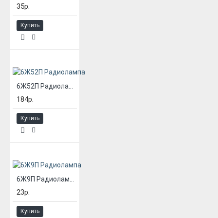
35р.
Купить
6Ж52П Радиолампа
184р.
Купить
6Ж9П Радиолампа
23р.
Купить