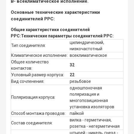
В
- всеклиматическое исполнение.
Основные технические характеристики
соединителей РРС:
Общие характеристики соединителей
РРС:
Технические параметры соединителей РРС:
цилиндрический,
Тип соединителя:
низкочастотный
Климатическое исполнение:
всеклиматическое
Общее количество
32
контактов:
Условный размер корпуса:
22
Вид сочленения:
резьбовое
одношпоночная
поляризация и
Поляризация корпуса:
многопозиционная
установка изоляторов
Способ монтажа проводов:
пайкой
вилка - герметичная,
Состав соединителя:
розетка - негерметичная
штырей - никель, гнезд -