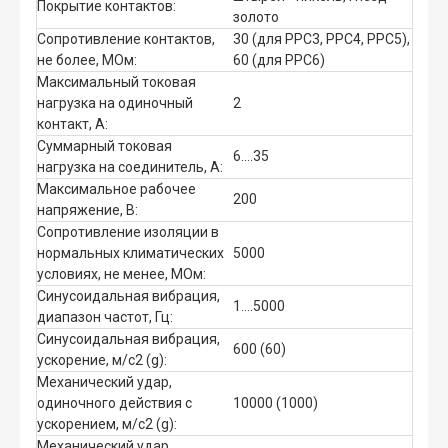
Покрытие контактов:
золото
Сопротивление контактов,
30 (для РРС3, РРС4, РРС5),
не более, МОм:
60 (для РРС6)
Максимальный токовая
нагрузка на одиночный
2
контакт, А:
Суммарный токовая
6....35
нагрузка на соединитель, А:
Максимальное рабочее
200
напряжение, В:
Сопротивление изоляции в
нормальных климатических
5000
условиях, не менее, МОм:
Синусоидальная вибрация,
1....5000
диапазон частот, Гц:
Синусоидальная вибрация,
600 (60)
ускорение, м/с2 (g):
Механический удар,
одиночного действия с
10000 (1000)
ускорением, м/с2 (g):
Механический удар,