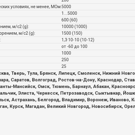
200
ких условиях, не менее, МОм:
5000
1....5000
600 (60)
ием, м/с2 (g):
10000 (1000)
рением, м/с2 (g):
1500 (150)
:
1,3·10-10 (10-12)
от -60 до 100
1000
250
25
ква, Тверь, Тула, Брянск, Липецк, Смоленск, Нижний Новго
мара, Саратов, Волгоград, Ростов-на-Дону, Краснодар, Став
анты-Мансийск, Омск, Тюмень, Барнаул, Абакан, Красноярск
Нальчик, Элиста, Черкесск, Петрозаводск, Сыктывкар, Йошка
ьск, Астрахань, Белгород, Владимир, Воронеж, Иваново, К
ган, Курск, Магадан, Великий Новгород, Новосибирск, Оре