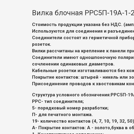
Вилка блочная РРС5П-19А-1-2
Стоимость продукции указана без НДС. (ампл
Используются для соединения и разъединен
Соединители состоят из герметичной прибор
розеток.
Вилки рассчитаны на крепление к панели пр
Соединители имеют одношпоночную поляриз
сочленении одинаковых диаметров.
Кабельные розетки изготавливаются без кож
Покрытие контактов: штырей - никель или зол
Присоединение проводов к хвостовикам конт
Структура условного обозначения:
РРС5П-19
РРС
- тип соединителя;
5
- порядковый номер разработки;
П
- для печатного монтажа.
19
- количество контактов (4, 7, 10, 19, 32, 50)
А
- Покрытие контактов:
А - золото,
буква в о