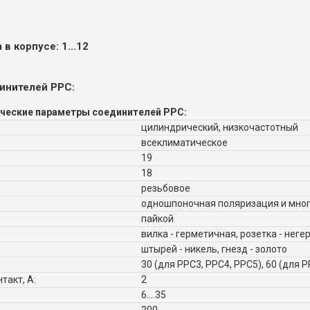
в корпусе: 1...12
инителей РРС:
ческие параметры соединителей РРС:
цилиндрический, низкочастотный
всеклиматическое
19
18
резьбовое
одношпоночная поляризация и мног
пайкой
вилка - герметичная, розетка - нег
штырей - никель, гнезд - золото
30 (для РРС3, РРС4, РРС5), 60 (для 
такт, А:
2
6....35