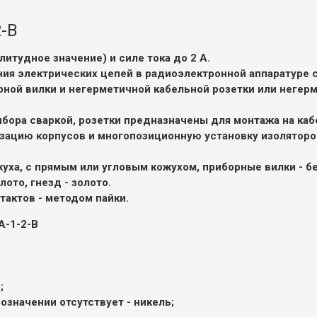
-В
итудное значение) и силе тока до 2 А.
ия электрических цепей в радиоэлектронной аппаратуре с
ной вилки и негерметичной кабельной розетки или негерм
ибора сваркой, розетки предназначены для монтажа на каб
ацию корпусов и многопозиционную установку изоляторо
уха, с прямым или угловым кожухом, приборные вилки - бе
ото, гнезд - золото.
актов - методом пайки.
А-1-2-В
;
бозначении отсутствует - никель;