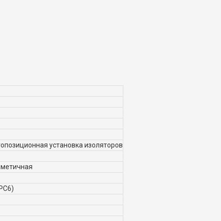
опозиционная установка изоляторов
ерметичная
РРС6)