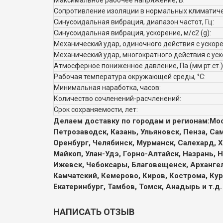
Максимальное рабочее напряжение, В:
Сопротивление изоляции в нормальных климатичес
Синусоидальная вибрация, диапазон частот, Гц:
Синусоидальная вибрация, ускорение, м/с2 (g):
Механический удар, одиночного действия с ускорен
Механический удар, многократного действия с уско
Атмосферное пониженное давление, Па (мм рт.ст.)
Рабочая температура окружающей среды, °C:
Минимальная наработка, часов:
Количество сочленений-расчленений:
Срок сохраняемости, лет:
Делаем доставку по городам и регионам:
Мос
Петрозаводск, Казань, Ульяновск, Пенза, Са
Оренбург, Челябинск, Мурманск, Салехард, Х
Майкоп, Улан-Удэ, Горно-Алтайск, Назрань, 
Ижевск, Чебоксары, Благовещенск, Архангел
Камчатский, Кемерово, Киров, Кострома, Кур
Екатеринбург, Тамбов, Томск, Анадырь и т.д.
НАПИСАТЬ ОТЗЫВ