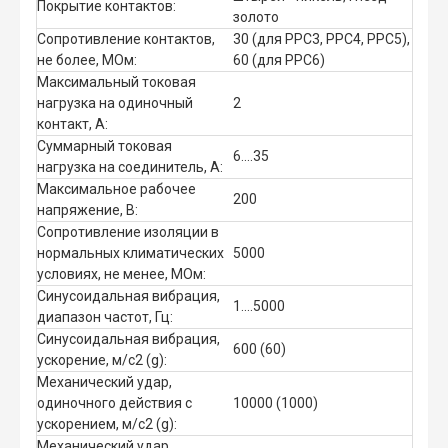
Покрытие контактов:
золото
Сопротивление контактов,
30 (для РРС3, РРС4, РРС5),
не более, МОм:
60 (для РРС6)
Максимальный токовая
нагрузка на одиночный
2
контакт, А:
Суммарный токовая
6....35
нагрузка на соединитель, А:
Максимальное рабочее
200
напряжение, В:
Сопротивление изоляции в
нормальных климатических
5000
условиях, не менее, МОм:
Синусоидальная вибрация,
1....5000
диапазон частот, Гц:
Синусоидальная вибрация,
600 (60)
ускорение, м/с2 (g):
Механический удар,
одиночного действия с
10000 (1000)
ускорением, м/с2 (g):
Механический удар,