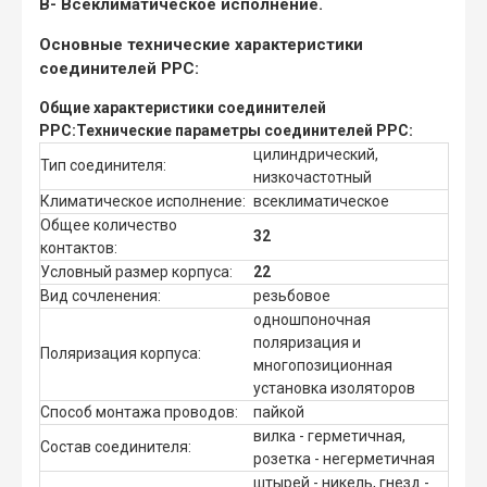
В
- Всеклиматическое исполнение.
Основные технические характеристики
соединителей РРС:
Общие характеристики соединителей
РРС:
Технические параметры соединителей РРС:
цилиндрический,
Тип соединителя:
низкочастотный
Климатическое исполнение:
всеклиматическое
Общее количество
32
контактов:
Условный размер корпуса:
22
Вид сочленения:
резьбовое
одношпоночная
поляризация и
Поляризация корпуса:
многопозиционная
установка изоляторов
Способ монтажа проводов:
пайкой
вилка - герметичная,
Состав соединителя:
розетка - негерметичная
штырей - никель, гнезд -