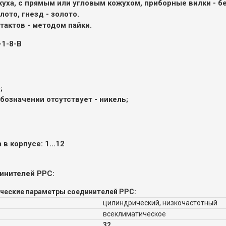
уха, с прямым или угловым кожухом, приборные вилки - бе
ото, гнезд - золото.
актов - методом пайки.
1-8-В
;
обозначении отсутствует - никель
;
в корпусе: 1...12
инителей РРС:
ческие параметры соединителей РРС:
цилиндрический, низкочастотный
всеклиматическое
32