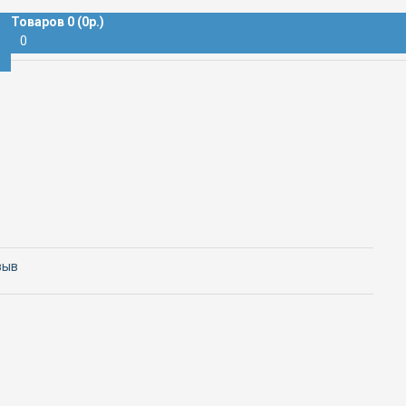
РИБОРНАЯ
Товаров 0 (0р.)
0
зыв