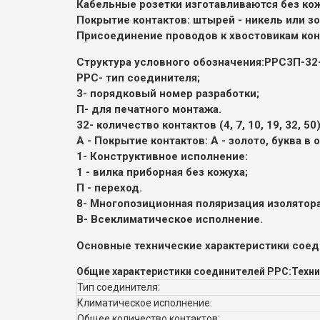
Кабельные розетки изготавливаются без кож
Покрытие контактов: штырей - никель или зол
Присоединение проводов к хвостовикам конт
Структура условного обозначения:
РРС3П-32-
РРС
- тип соединителя;
3
- порядковый номер разработки;
П
- для печатного монтажа.
32
- количество контактов (4, 7, 10, 19, 32, 50)
А - Покрытие контактов: А - золото,
буква в 
1
- Конструктивное исполнение:
1 - вилка приборная без кожуха;
П - переход.
8
- Многопозиционная поляризация изолятора 
В
- Всеклиматическое исполнение.
Основные технические характеристики соед
Общие характеристики соединителей РРС:
Техни
Тип соединителя:
Климатическое исполнение:
Общее количество контактов: