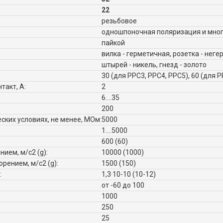
22
резьбовое
одношпоночная поляризация и мног
пайкой
вилка - герметичная, розетка - нег
штырей - никель, гнезд - золото
30 (для РРС3, РРС4, РРС5), 60 (для 
такт, А:
2
6....35
200
ких условиях, не менее, МОм:
5000
1....5000
600 (60)
ием, м/с2 (g):
10000 (1000)
рением, м/с2 (g):
1500 (150)
:
1,3·10-10 (10-12)
от -60 до 100
1000
250
25