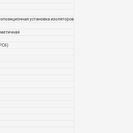
опозиционная установка изоляторов
ерметичная
РРС6)