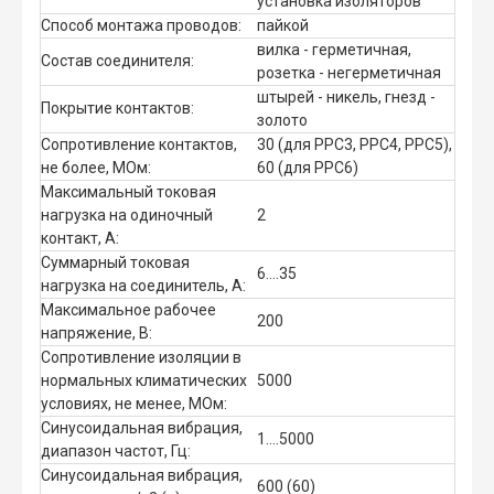
установка изоляторов
Способ монтажа проводов:
пайкой
вилка - герметичная,
Состав соединителя:
розетка - негерметичная
штырей - никель, гнезд -
Покрытие контактов:
золото
Сопротивление контактов,
30 (для РРС3, РРС4, РРС5),
не более, МОм:
60 (для РРС6)
Максимальный токовая
нагрузка на одиночный
2
контакт, А:
Суммарный токовая
6....35
нагрузка на соединитель, А:
Максимальное рабочее
200
напряжение, В:
Сопротивление изоляции в
нормальных климатических
5000
условиях, не менее, МОм:
Синусоидальная вибрация,
1....5000
диапазон частот, Гц:
Синусоидальная вибрация,
600 (60)