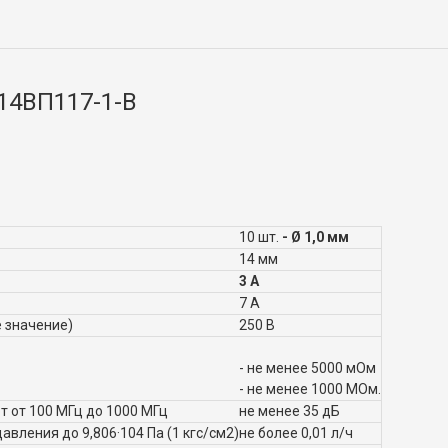
14ВП117-1-В
10 шт.
- Ø 1,0 мм
14 мм
3 А
7 А
 значение)
250 В
- не менее 5000 мОм
- не менее 1000 МОм.
 от 100 МГц до 1000 МГц
не менее 35 дБ
авления до 9,806·104 Па (1 кгс/см2)
не более 0,01 л/ч