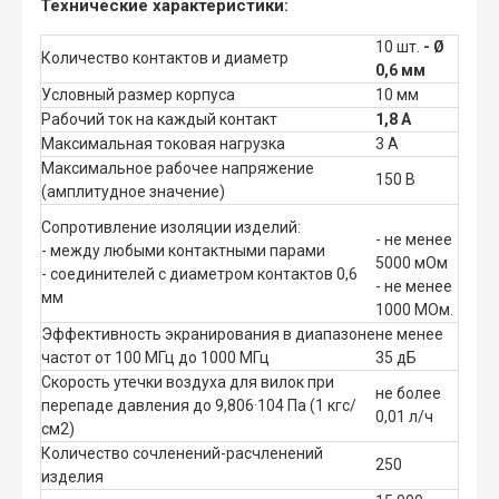
Технические характеристики:
10 шт.
- Ø
Количество контактов и диаметр
0,6 мм
Условный размер корпуса
10 мм
Рабочий ток на каждый контакт
1,8 А
Максимальная токовая нагрузка
3 А
Максимальное рабочее напряжение
150 В
(амплитудное значение)
Сопротивление изоляции изделий:
- не менее
- между любыми контактными парами
5000 мОм
- соединителей с диаметром контактов 0,6
- не менее
мм
1000 МОм.
Эффективность экранирования в диапазоне
не менее
частот от 100 МГц до 1000 МГц
35 дБ
Скорость утечки воздуха для вилок при
не более
перепаде давления до 9,806·104 Па (1 кгс/
0,01 л/ч
см2)
Количество сочленений-расчленений
250
изделия