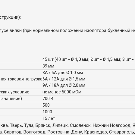
трукции):
корпусе вилки (при нормальном положении изолятора буквенный и
45 шт (40 шт
- Ø 1,0 мм; 2
шт
- Ø 1,5 мм; 3
шт
-
39 мм
3А / 6А для Ø 1,0 мм
ная токовая нагрузка
6А / 12А для Ø 1,5 мм
9А / 18А для Ø 2,0 мм
ских условиях
не менее 5000 мОм
 значение)
700 В
500
1000
15 лет
ква, Тверь, Тула, Брянск, Липецк, Смоленск, Нижний Новгород, 
а, Саратов, Волгоград, Ростов-на-Дону, Краснодар, Ставрополь,