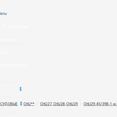
enu
На главную
Контакты
2) 507-02-72
О нас
Товары и услуги
Аккаунт
0
Избранное
 СУДОВЫЕ
СНЦ**
СНЦ27, СНЦ28, СНЦ29
СНЦ29-45/39В-1-а-
0
Сравнение