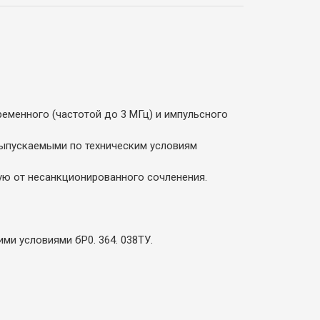
еменного (частотой до 3 МГц) и импульсного
выпускаемыми по техническим условиям
ю от несанкционированного сочленения.
ми условиями бР0. 364. 038ТУ.