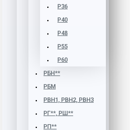
Р36
Р40
Р48
Р55
Р60
РБН**
РБМ
РВН1, РВН2, РВН3
РГ**, РШ**
РП**