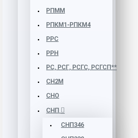
РПММ
РПКМ1-РПКМ4
РРС
РРН
РС, РСГ, РСГС, РСГСП**
СН2М
СНО
СНП
СНП346