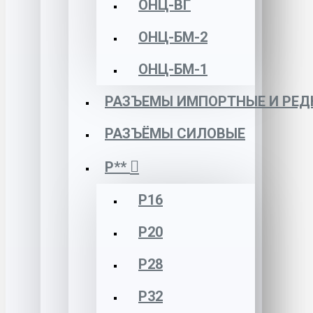
ОНЦ-ВГ
ОНЦ-БМ-2
ОНЦ-БМ-1
РАЗЪЕМЫ ИМПОРТНЫЕ И РЕД
РАЗЪЁМЫ СИЛОВЫЕ
Р**
Р16
Р20
Р28
Р32