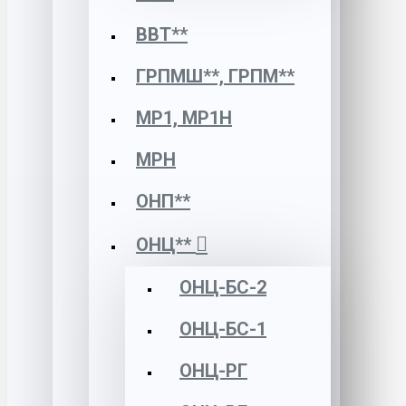
ВВТ**
ГРПМШ**, ГРПМ**
МР1, МР1Н
МРН
ОНП**
ОНЦ**
ОНЦ-БС-2
ОНЦ-БС-1
ОНЦ-РГ