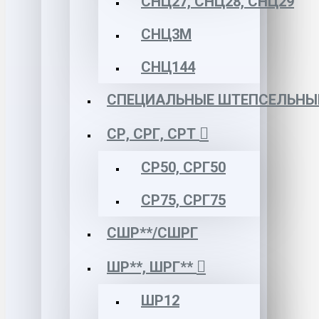
СНЦ27, СНЦ28, СНЦ29
СНЦ3М
СНЦ144
СПЕЦИАЛЬНЫЕ ШТЕПСЕЛЬНЫ
СР, СРГ, СРТ
СР50, СРГ50
СР75, СРГ75
СШР**/СШРГ
ШР**, ШРГ**
ШР12