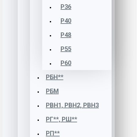
Р36
Р40
Р48
Р55
Р60
РБН**
РБМ
РВН1, РВН2, РВН3
РГ**, РШ**
РП**