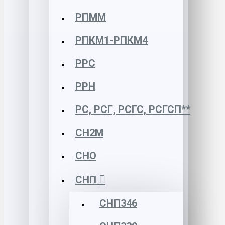
РПММ
РПКМ1-РПКМ4
РРС
РРН
РС, РСГ, РСГС, РСГСП**
СН2М
СНО
СНП
СНП346