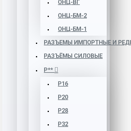
ОНЦ-ВГ
ОНЦ-БМ-2
ОНЦ-БМ-1
РАЗЪЕМЫ ИМПОРТНЫЕ И РЕД
РАЗЪЁМЫ СИЛОВЫЕ
Р**
Р16
Р20
Р28
Р32