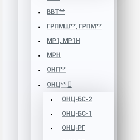
ВВТ**
ГРПМШ**, ГРПМ**
МР1, МР1Н
МРН
ОНП**
ОНЦ**
ОНЦ-БС-2
ОНЦ-БС-1
ОНЦ-РГ