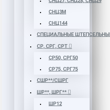
СНЦ27, СНЦ28, СНЦ29
СНЦ3М
СНЦ144
СПЕЦИАЛЬНЫЕ ШТЕПСЕЛЬНЫ
СР, СРГ, СРТ
СР50, СРГ50
СР75, СРГ75
СШР**/СШРГ
ШР**, ШРГ**
ШР12