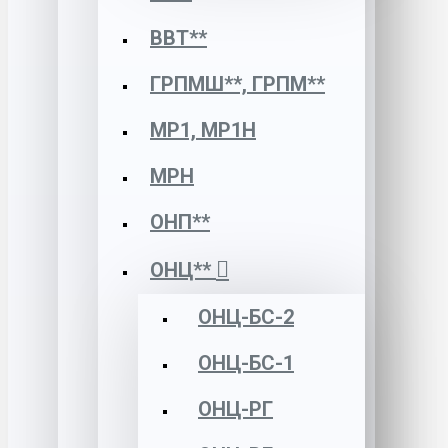
ВВТ**
ГРПМШ**, ГРПМ**
МР1, МР1Н
МРН
ОНП**
ОНЦ**
ОНЦ-БС-2
ОНЦ-БС-1
ОНЦ-РГ