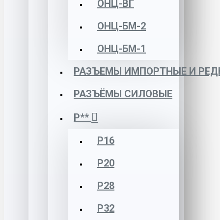
ОНЦ-ВГ
ОНЦ-БМ-2
ОНЦ-БМ-1
РАЗЪЕМЫ ИМПОРТНЫЕ И РЕД
РАЗЪЁМЫ СИЛОВЫЕ
Р**
Р16
Р20
Р28
Р32