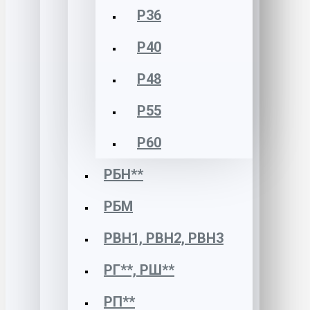
Р36
Р40
Р48
Р55
Р60
РБН**
РБМ
РВН1, РВН2, РВН3
РГ**, РШ**
РП**