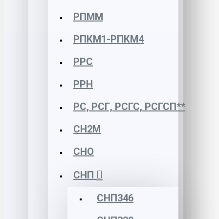
РПММ
РПКМ1-РПКМ4
РРС
РРН
РС, РСГ, РСГС, РСГСП**
СН2М
СНО
СНП
СНП346