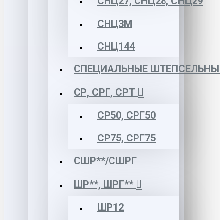
СНЦ27, СНЦ28, СНЦ29
СНЦ3М
СНЦ144
СПЕЦИАЛЬНЫЕ ШТЕПСЕЛЬНЫ
СР, СРГ, СРТ
СР50, СРГ50
СР75, СРГ75
СШР**/СШРГ
ШР**, ШРГ**
ШР12