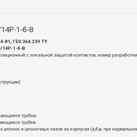
14Р-1-б-В
-81, ГЕ0.364.239 ТУ
.
/14Р-1-б-В
зиционный с локальной защитой контактов, номер разработки
трукции):
вающиеся трубки;
вающиеся трубки.
шпонок и шпоночных пазов на корпусах (а,б,в, при нормально