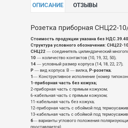
ОПИСАНИЕ
ОТЗЫВЫ
Розетка приборная СНЦ22-10/
Стоимость продукции указана без НДС.39.404
Структура условного обозначения: СНЦ22-10
СНЦ22
― соединитель цилиндрический многопо
10
― количество контактов (10, 19, 32, 50);
14
― условный размер корпуса (14, 18, 22, 27);
Р
― вид корпуса: В ― вилка,
Р-розетка
;
1
― Конструктивное исполнение (номер типоконс
1-приборная часть без кожуха;
2-приборная часть с прямым кожухом;
6-кабельная часть с прямым кожухом;
11-кабельная часть без кожуха;
12-приборная часть с обоймой под термоусажи
13-кабельная часть с обоймой под термоусажи
б
― варианты углового положения поляризующих 
проставляется)