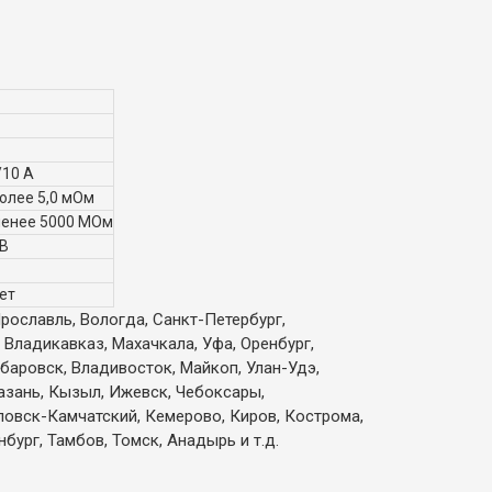
/10 А
более 5,0 мОм
менее 5000 МОм
 В
ет
Ярославль, Вологда, Санкт-Петербург,
 Владикавказ, Махачкала, Уфа, Оренбург,
абаровск, Владивосток, Майкоп, Улан-Удэ,
Казань, Кызыл, Ижевск, Чебоксары,
вловск-Камчатский, Кемерово, Киров, Кострома,
бург, Тамбов, Томск, Анадырь и т.д.