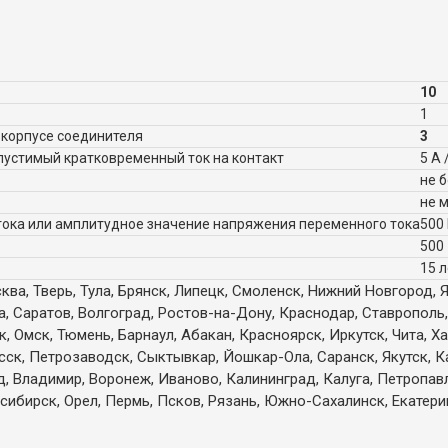
10
1
 корпусе соединителя
3
пустимый кратковременный ток на контакт
5 А 
не 
не 
ока или амплитудное значение напряжения переменного тока
500
500
15 л
ква, Тверь, Тула, Брянск, Липецк, Смоленск, Нижний Новгород, 
а, Саратов, Волгоград, Ростов-на-Дону, Краснодар, Ставрополь,
 Омск, Тюмень, Барнаул, Абакан, Красноярск, Иркутск, Чита, Х
есск, Петрозаводск, Сыктывкар, Йошкар-Ола, Саранск, Якутск, 
д, Владимир, Воронеж, Иваново, Калининград, Калуга, Петропа
сибирск, Орел, Пермь, Псков, Рязань, Южно-Сахалинск, Екатерин