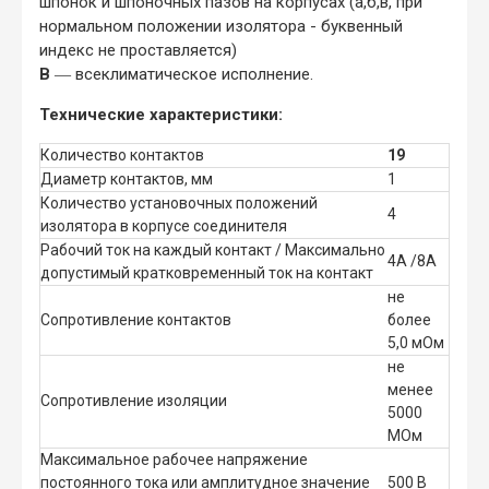
шпонок и шпоночных пазов на корпусах (а,б,в, при
нормальном положении изолятора - буквенный
индекс не проставляется)
В
― всеклиматическое исполнение.
Технические характеристики:
Количество контактов
19
Диаметр контактов, мм
1
Количество установочных положений
4
изолятора в корпусе соединителя
Рабочий ток на каждый контакт / Максимально
4А /8А
допустимый кратковременный ток на контакт
не
Сопротивление контактов
более
5,0 мОм
не
менее
Сопротивление изоляции
5000
МОм
Максимальное рабочее напряжение
постоянного тока или амплитудное значение
500 В