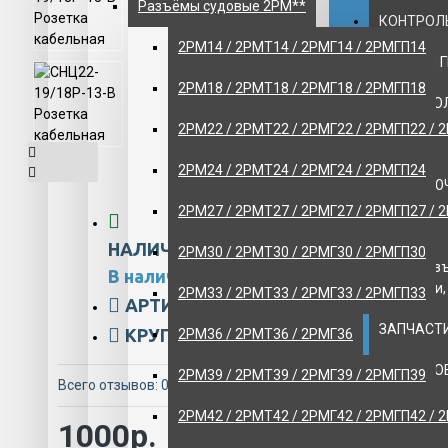
Разъёмы судовые 2РМ**
КОНТРОЛЬ
2РМ14 / 2РМТ14 / 2РМГ14 / 2РМГП14
НАСОСЫ 
2РМ18 / 2РМТ18 / 2РМГ18 / 2РМГП18
НИЗКОВО
2РМ22 / 2РМТ22 / 2РМГ22 / 2РМГП22 / 
ОБОРУДО
2РМ24 / 2РМТ24 / 2РМГ24 / 2РМГП24
ПЕРЕКЛЮ
2РМ27 / 2РМТ27 / 2РМГ27 / 2РМГП27 / 
ПРОТИВО
НАЛИЧИЕ:
2РМ30 / 2РМТ30 / 2РМГ30 / 2РМГП30
МГА - раз
В наличии
штепсели,
2РМ33 / 2РМТ33 / 2РМГ33 / 2РМГП33
АРТИКУЛ:
ART/117-556
ЗАПЧАСТИ
КРУПНЫЙ ОПТ:
20034-spbz
2РМ36 / 2РМТ36 / 2РМГ36
КРАНОВО
2РМ39 / 2РМТ39 / 2РМГ39 / 2РМГП39
Всего отзывов: 0
-
Написать отзыв
Авиационн
2РМ42 / 2РМТ42 / 2РМГ42 / 2РМГП42 / 
1000р.
хранения