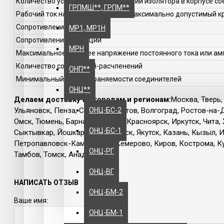
Количество установочных положений изолятора в корпусе с
ГРПМШ**, ГРПМ**
Рабочий ток на каждый контакт / Максимально допустимый к
Сопротивление контактов
МР1, МР1Н
Сопротивление изоляции
МРН
Максимальное рабочее напряжение постоянного тока или ам
Количество сочленений-расчленений
ОНП**
Минимальный срок сохраняемости соединителей
ОНЦ**
Делаем доставку по городам и регионам:
Москва, Тверь,
ОНЦ-БС-2
Ульяновск, Пенза, Самара, Саратов, Волгоград, Ростов-на-
Омск, Тюмень, Барнаул, Абакан, Красноярск, Иркутск, Чита,
ОНЦ-БС-1
Сыктывкар, Йошкар-Ола, Саранск, Якутск, Казань, Кызыл, И
Петропавловск-Камчатский, Кемерово, Киров, Кострома, Кур
ОНЦ-РГ
Тамбов, Томск, Анадырь и т.д.
ОНЦ-ВГ
НАПИСАТЬ ОТЗЫВ
ОНЦ-БМ-2
Ваше имя:
ОНЦ-БМ-1