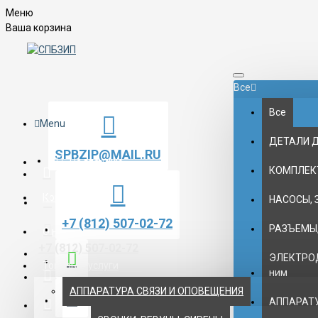
Меню
Ваша корзина
Все
Все
Menu
ДЕТАЛИ 
SPBZIP@MAIL.RU
На главную
КОМПЛЕК
Контакты
НАСОСЫ, 
+7 (812) 507-02-72
РАЗЪЕМЫ,
О нас
+7 (812) 507-02-72
ЭЛЕКТРОД
Товары и услуги
ним
АППАРАТУРА СВЯЗИ И ОПОВЕЩЕНИЯ
АППАРАТУ