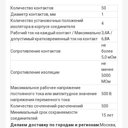
Количество контактов
50
Диаметр контактов, мм
1
Количество установочных положений
4
изолятора в корпусе соединителя
Рабочий ток на каждый контакт / Максимально
3,4А /
допустимый кратковременный ток на контакт
6,8А
не
Сопротивление контактов
более
5,0 мОм
не
менее
Сопротивление изоляции
5000
МОм
Максимальное рабочее напряжение
постоянного тока или амплитудное значение
500 В
напряжения переменного тока
Количество сочленений-расчленений
500
Минимальный срок сохраняемости
15 лет
соединителей
Делаем доставку по городам и регионам:
Москва,