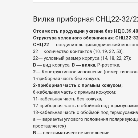
Вилка приборная СНЦ22-32/2
Стоимость продукции указана без НДС.39.404
Структура условного обозначения: СНЦ22-3
СНЦ22
― соединитель цилиндрический многопо
32― количество контактов (10, 19, 32, 50);
22― условный размер корпуса (14, 18, 22, 27);
В
― вид корпуса:
В ― вилка
, Р-розетка;
2
― Конструктивное исполнение (номер типоконс
1-приборная часть без кожуха;
2-приборная часть с прямым кожухом;
6-кабельная часть с прямым кожухом;
11-кабельная часть без кожуха;
12-приборная часть с обоймой под термоусажи
13-кабельная часть с обоймой под термоусажи
а ― варианты углового положения поляризующих
проставляется)
В
― всеклиматическое исполнение.