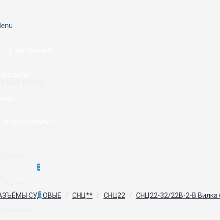
enu
На главную
Контакты
2) 507-02-72
О нас
Товары и услуги
Аккаунт
0
Избранное
АЗЪЁМЫ СУДОВЫЕ
СНЦ**
СНЦ22
СНЦ22-32/22В-2-В Вилка
0
Сравнение