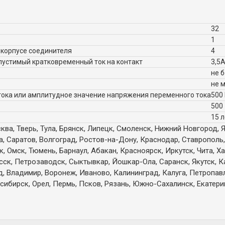
32
1
 корпусе соединителя
4
пустимый кратковременный ток на контакт
3,5А
не 
не 
ока или амплитудное значение напряжения переменного тока
500
500
15 л
ква, Тверь, Тула, Брянск, Липецк, Смоленск, Нижний Новгород, 
а, Саратов, Волгоград, Ростов-на-Дону, Краснодар, Ставрополь,
 Омск, Тюмень, Барнаул, Абакан, Красноярск, Иркутск, Чита, Х
есск, Петрозаводск, Сыктывкар, Йошкар-Ола, Саранск, Якутск, 
д, Владимир, Воронеж, Иваново, Калининград, Калуга, Петропа
сибирск, Орел, Пермь, Псков, Рязань, Южно-Сахалинск, Екатерин