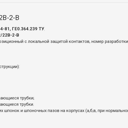
2В-2-В
-81, ГЕ0.364.239 ТУ
.
2/22В-2-В
зиционный с локальной защитой контактов, номер разработки
трукции):
вающиеся трубки;
вающиеся трубки.
 шпонок и шпоночных пазов на корпусах (а,б,в, при нормально