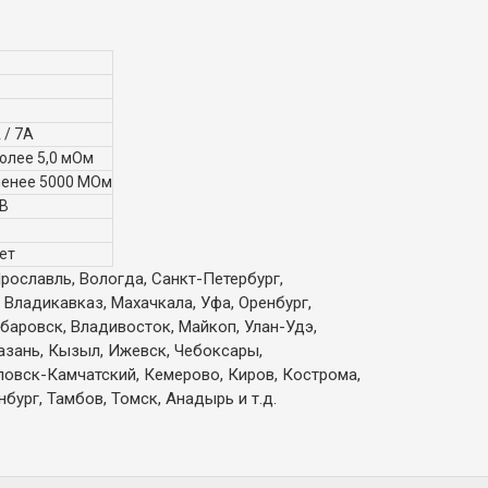
 / 7А
более 5,0 мОм
менее 5000 МОм
 В
ет
Ярославль, Вологда, Санкт-Петербург,
 Владикавказ, Махачкала, Уфа, Оренбург,
абаровск, Владивосток, Майкоп, Улан-Удэ,
Казань, Кызыл, Ижевск, Чебоксары,
вловск-Камчатский, Кемерово, Киров, Кострома,
бург, Тамбов, Томск, Анадырь и т.д.