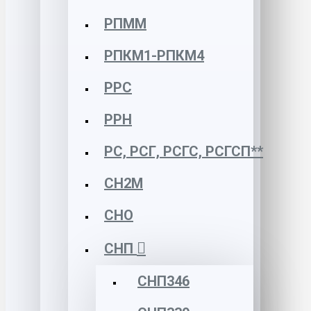
РПММ
РПКМ1-РПКМ4
РРС
РРН
РС, РСГ, РСГС, РСГСП**
СН2М
СНО
СНП
СНП346