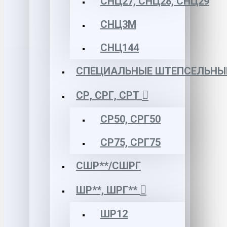
СНЦ27, СНЦ28, СНЦ29
СНЦ3М
СНЦ144
СПЕЦИАЛЬНЫЕ ШТЕПСЕЛЬНЫ
СР, СРГ, СРТ
СР50, СРГ50
СР75, СРГ75
СШР**/СШРГ
ШР**, ШРГ**
ШР12