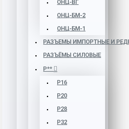
ОНЦ-ВГ
ОНЦ-БМ-2
ОНЦ-БМ-1
РАЗЪЕМЫ ИМПОРТНЫЕ И РЕД
РАЗЪЁМЫ СИЛОВЫЕ
Р**
Р16
Р20
Р28
Р32