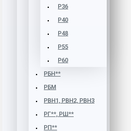
Р36
Р40
Р48
Р55
Р60
РБН**
РБМ
РВН1, РВН2, РВН3
РГ**, РШ**
РП**