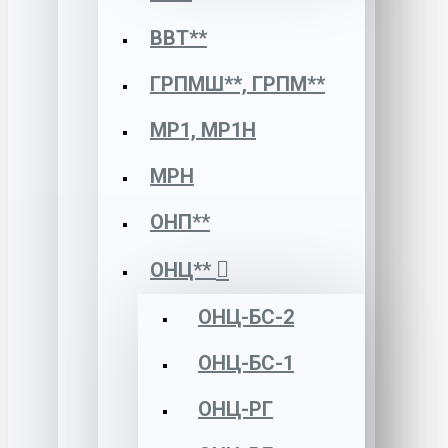
ВВТ**
ГРПМШ**, ГРПМ**
МР1, МР1Н
МРН
ОНП**
ОНЦ**
ОНЦ-БС-2
ОНЦ-БС-1
ОНЦ-РГ