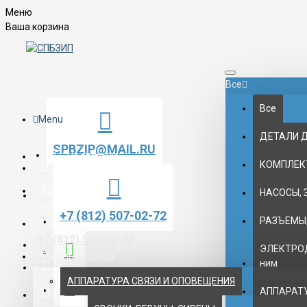
Меню
Ваша корзина
Все
Все
Menu
ДЕТАЛИ 
SPBZIP@MAIL.RU
На главную
КОМПЛЕК
Контакты
НАСОСЫ, 
+7 (812) 507-02-72
РАЗЪЕМЫ,
О нас
+7 (812) 507-02-72
ЭЛЕКТРОД
Товары и услуги
ним
АППАРАТУРА СВЯЗИ И ОПОВЕЩЕНИЯ
АППАРАТУ