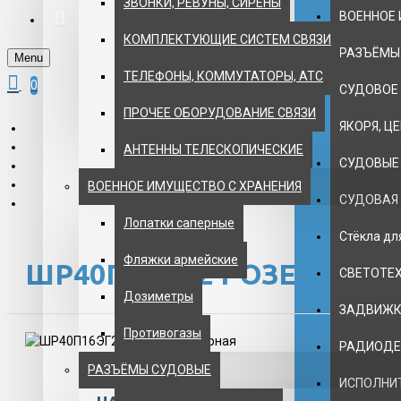
ЗВОНКИ, РЕВУНЫ, СИРЕНЫ
ВОЕННОЕ 
КОМПЛЕКТУЮЩИЕ СИСТЕМ СВЯЗИ
РАЗЪЁМЫ
Menu
ТЕЛЕФОНЫ, КОММУТАТОРЫ, АТС
0
СУДОВОЕ
ПРОЧЕЕ ОБОРУДОВАНИЕ СВЯЗИ
ЯКОРЯ, Ц
АНТЕННЫ ТЕЛЕСКОПИЧЕСКИЕ
СУДОВЫЕ
ВОЕННОЕ ИМУЩЕСТВО С ХРАНЕНИЯ
СУДОВАЯ
Лопатки саперные
Стёкла д
Фляжки армейские
ШР40П16ЭГ2 РОЗЕТКА П
СВЕТОТЕ
Дозиметры
ЗАДВИЖКИ
Противогазы
РАДИОДЕ
РАЗЪЁМЫ СУДОВЫЕ
ИСПОЛНИ