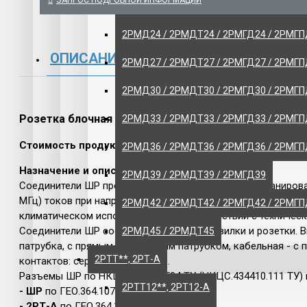
ЗАПРОС ПОДРОБНОЙ ИНФОРМАЦИИ
2РМД18 / 2РМДТ18 / 2РМГД18 / 2РМГ
Щитовые и
2РМД24 / 2РМДТ24 / 2РМГД24 / 2РМГ
ЭЛЕКТРО
ОПИСАНИЕ
ОТЗЫВЫ
2РМД27 / 2РМДТ27 / 2РМГД27 / 2РМГ
ИНСТРУМЕ
2РМД30 / 2РМДТ30 / 2РМГД30 / 2РМГ
РАЗНОЕ
Розетка блочная ШР40П16ЭГ2
2РМД33 / 2РМДТ33 / 2РМГД33 / 2РМГП
Стоимость продукции указана без НДС.
2РМД36 / 2РМДТ36 / 2РМГД36 / 2РМГ
Назначение и описание.
2РМД39 / 2РМДТ39 / 2РМГД39
Соединители ШР предназначены для монтажа с экранирован
МГц) токов при напряжении до 850 В (амплитудное значени
2РМД42 / 2РМДТ42 / 2РМГД42 / 2РМГП
климатическом исполнении УХЛ в соответствии с техническ
Соединители ШР состоят из двух частей: вилки и розетки. 
2РМД45 / 2РМДТ45
патрубка, с прямым или угловым патрубком, кабельная - с
2РТТ**, 2РТ-А
контактов: серебро или никель.
Разъемы ШР по НКЦС.434410.504 ТУ (НКЦС.434410.111 ТУ)
2РТТ12**, 2РТ12-А
- ШР
по ГЕО.364.107 ТУ
- 2РТ-А
по ГЕО.364.118 ТУ