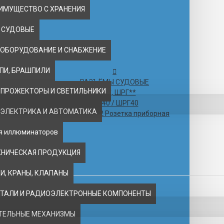
ИМУЩЕСТВО С ХРАНЕНИЯ
 СУДОВЫЕ
 ОБОРУДОВАНИЕ И СНАБЖЕНИЕ
ЕПИ, БРАШПИЛИ
РАЗЪЁМЫ СУДОВЫЕ
 ПРОЖЕКТОРЫ И СВЕТИЛЬНИКИ
ШР**, ШРГ**
ШР40 / ШРГ40
 ЭЛЕКТРИКА И АВТОМАТИКА
ШР40П16ЭГ2 Розетка приборная
ля иллюминаторов
РИБОРНАЯ
ХНИЧЕСКАЯ ПРОДУКЦИЯ
, КРАНЫ, КЛАПАНЫ
ТАЛИ И РАДИОЭЛЕКТРОННЫЕ КОМПОНЕНТЫ
ТЕЛЬНЫЕ МЕХАНИЗМЫ