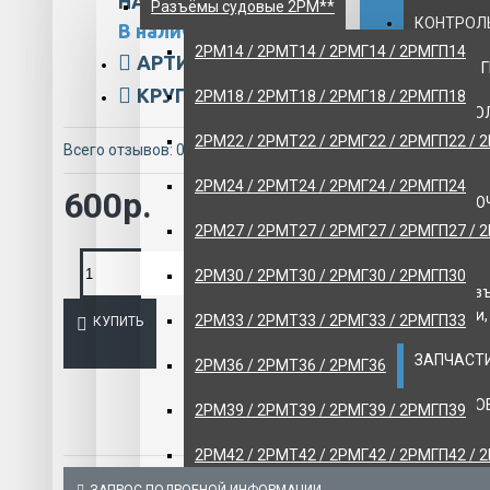
НАЛИЧИЕ:
Разъёмы судовые 2РМ**
КОНТРОЛЬ
В наличии
2РМ14 / 2РМТ14 / 2РМГ14 / 2РМГП14
АРТИКУЛ:
ART/108-192
НАСОСЫ 
КРУПНЫЙ ОПТ:
21805-msk
2РМ18 / 2РМТ18 / 2РМГ18 / 2РМГП18
НИЗКОВО
2РМ22 / 2РМТ22 / 2РМГ22 / 2РМГП22 / 
Всего отзывов: 0
-
Написать отзыв
ОБОРУДО
2РМ24 / 2РМТ24 / 2РМГ24 / 2РМГП24
600р.
ПЕРЕКЛЮ
2РМ27 / 2РМТ27 / 2РМГ27 / 2РМГП27 / 
ПРОТИВО
2РМ30 / 2РМТ30 / 2РМГ30 / 2РМГП30
МГА - раз
штепсели,
2РМ33 / 2РМТ33 / 2РМГ33 / 2РМГП33
КУПИТЬ
ЗАПЧАСТИ
2РМ36 / 2РМТ36 / 2РМГ36
КРАНОВО
2РМ39 / 2РМТ39 / 2РМГ39 / 2РМГП39
Авиационн
2РМ42 / 2РМТ42 / 2РМГ42 / 2РМГП42 / 
хранения