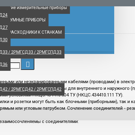
ПД18
 другие измерительные приборы
ПД24
ВАКУУМНЫЕ ПРИБОРЫ
ПД27
НТ, РАСХОДНИКИ К СТАНКАМ
ПД30
Д33 / 2РМГСД33 / 2РМГСПД33
ПД36
ными или неэкранированными кабелями (проводами) в электри
е). Разъемы ШР предназначены для внутреннего и наружного (п
Д42 / 2РМГСД42 / 2РМГСПД42
ими условиями НКЦС.434410.504 ТУ (НКЦС.434410.111 ТУ).
Вилки и розетки могут быть как блочными (приборными), так и 
 прямым или угловым патрубком. Сочленение соединителей - р
 взаимосочленяемы с соединителями: