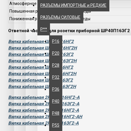
Атмосферное пониженное давление
РАЗЪЕМЫ ИМПОРТНЫЕ и РЕДКИЕ
Повышенная рабочая температура среды
РАЗЪЁМЫ СИЛОВЫЕ
Пониженная рабочая температура среды
Р**
Ответной частью для розетки приборной ШР40П16ЭГ2 
Р16
Вилка кабельная ШР40П16НГ2
Вилка кабельная ШР40П16НГ2Н
Р20
Вилка кабельная ШР40П16ЭГ2
Вилка кабельная ШР40П16ЭГ2Н
Р28
Вилка кабельная ШР40У16НГ2
Вилка кабельная ШР40У16НГ2Н
Р32
Вилка кабельная ШР40У16ЭГ2
Вилка кабельная ШР40У16ЭГ2Н
Р36
Вилка кабельная 2РТ40П16НГ2-А
Р40
Вилка кабельная 2РТ40П16ЭГ2-А
Вилка кабельная 2РТ40У16НГ2-А
Р48
Вилка кабельная 2РТ40У16НГ2-АН
Вилка кабельная 2РТ40У16ЭГ2-А
Р55