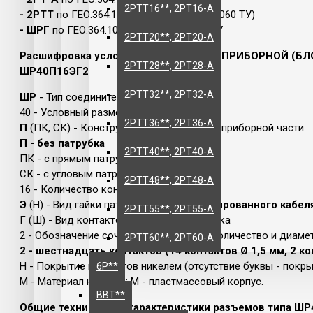
2РТТ16**, 2РТ16-А
- 2РТТ
по ГЕО.364.120 ТУ (АШДК.434410.060 ТУ)
- ШРГ
по ГЕО.364.108 ТУ и бРО.364.040 ТУ
2РТТ20**, 2РТ20-А
Расшифровка условного обозначения ПРИБОРНОЙ (Б
2РТТ28**, 2РТ28-А
ШР40П16ЭГ2
2РТТ32**, 2РТ32-А
ШР
- Тип соединителя
40 - Условный размер корпуса
2РТТ36**, 2РТ36-А
П
(ПК, СК) - Конструктивное исполнение приборной части:
П - без патрубка
2РТТ40**, 2РТ40-А
ПК - с прямым патрубком
СК - с угловым патрубком
2РТТ48**, 2РТ48-А
16 - Количество контактов
Э
(Н) - Вид гайки патрубка:
Э-для экранированного кабел
2РТТ55**, 2РТ55-А
Г (Ш) - Вид контактов:
Г-розетка
, Ш-вилка
2 - Обозначение сочетания контактов (количество и диамет
2РТТ60**, 2РТ60-А
2 - шестнадцать контактов (14 контактов Ø 1,5 мм, 2 ко
Н - Покрытие контактов никелем (отсутствие буквы - покр
6Р**
М - Материал корпуса: М - пластмассовый корпус.
ВВТ**
Общие технические характеристики разъемов типа ШР