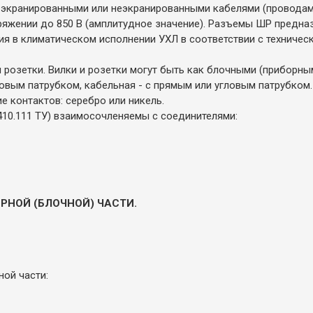
экранированными или неэкранированными кабелями (проводами
пряжении до 850 В (амплитудное значение). Разъемы ШР предна
ия в климатическом исполнении УХЛ в соответствии с техничес
и розетки. Вилки и розетки могут быть как блочными (приборны
ловым патрубком, кабельная - с прямым или угловым патрубком
 контактов: серебро или никель.
10.111 ТУ) взаимосочленяемы с соединителями:
ОРНОЙ (БЛОЧНОЙ) ЧАСТИ.
ной части: