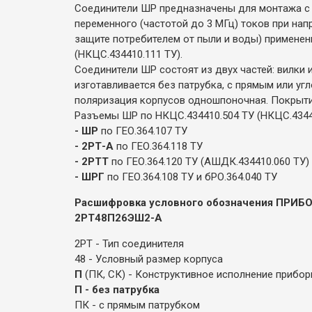
Соединители ШР предназначены для монтажа с 
переменного (частотой до 3 МГц) токов при на
защите потребителем от пыли и воды) применен
(НКЦС.434410.111 ТУ).
Соединители ШР состоят из двух частей: вилки 
изготавливается без патрубка, с прямым или уг
поляризация корпусов одношпоночная. Покрытие
Разъемы ШР по НКЦС.434410.504 ТУ (НКЦС.4344
- ШР
по ГЕО.364.107 ТУ
- 2РТ-А
по ГЕО.364.118 ТУ
- 2РТТ
по ГЕО.364.120 ТУ (АШДК.434410.060 ТУ)
- ШРГ
по ГЕО.364.108 ТУ и бРО.364.040 ТУ
Расшифровка условного обозначения ПРИБ
2РТ48П26ЭШ2-А
2РТ - Тип соединителя
48 - Условный размер корпуса
П
(ПК, СК) - Конструктивное исполнение прибор
П - без патрубка
ПК - с прямым патрубком