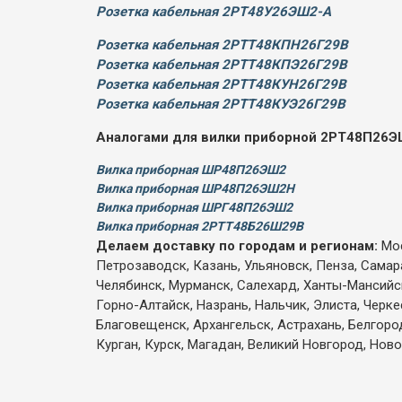
Розетка кабельная 2РТ48У26ЭШ2-А
Розетка кабельная 2РТТ48КПН26Г29В
Розетка кабельная 2РТТ48КПЭ26Г29В
Розетка кабельная 2РТТ48КУН26Г29В
Розетка кабельная 2РТТ48КУЭ26Г29В
Аналогами для вилки приборной 2РТ48П26Э
Вилка приборная ШР48П26ЭШ2
Вилка приборная ШР48П26ЭШ2Н
Вилка приборная ШРГ48П26ЭШ2
Вилка приборная 2РТТ48Б26Ш29В
Делаем доставку по городам и регионам:
Мос
Петрозаводск, Казань, Ульяновск, Пенза, Самар
Челябинск, Мурманск, Салехард, Ханты-Мансийск,
Горно-Алтайск, Назрань, Нальчик, Элиста, Черк
Благовещенск, Архангельск, Астрахань, Белгоро
Курган, Курск, Магадан, Великий Новгород, Ново