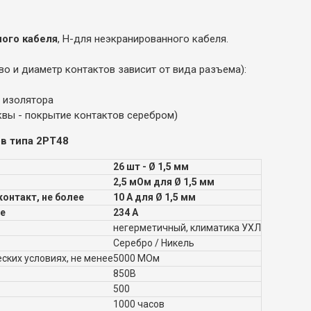
ого кабеля
, Н-для неэкранированного кабеля.
во и диаметр контактов зависит от вида разъема):
у изолятора
квы - покрытие контактов серебром)
в типа 2РТ48
26 шт - Ø 1,5 мм
2,5 мОм для Ø 1,5 мм
онтакт, не более
10 А для Ø 1,5 мм
ее
234 А
негерметичный, климатика УХЛ
Серебро / Никель
ских условиях, не менее
5000 МОм
850В
500
1000 часов