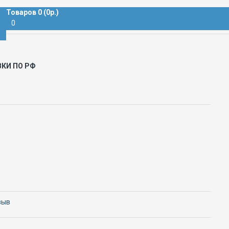
ПРИБОРНАЯ
Товаров 0 (0р.)
0
ВКИ ПО РФ
зыв