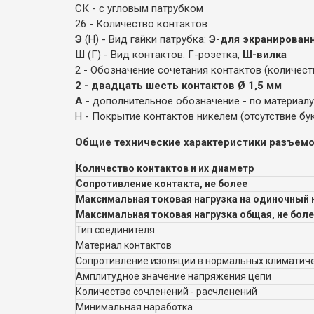
СК - с угловым патрубком
26 - Количество контактов
Э
(Н) - Вид гайки патрубка:
Э-для экранированн
Ш (Г) - Вид контактов: Г-розетка,
Ш-вилка
2 - Обозначение сочетания контактов (количест
2 - двадцать шесть контактов Ø 1,5 мм
А
- дополнительное обозначение - по материал
Н - Покрытие контактов никелем (отсутствие бу
Общие технические характеристики разъемо
Количество контактов и их диаметр
Сопротивление контакта, не более
Максимальная токовая нагрузка на одиночный к
Максимальная токовая нагрузка общая, не бол
Тип соединителя
Материал контактов
Сопротивление изоляции в нормальных климатиче
Амплитудное значение напряжения цепи
Количество сочленений - расчленений
Минимальная наработка