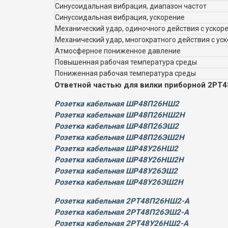
Синусоидальная вибрация, диапазон частот
Синусоидальная вибрация, ускорение
Механический удар, одиночного действия с ускор
Механический удар, многократного действия с ус
Атмосферное пониженное давление
Повышенная рабочая температура среды
Пониженная рабочая температура среды
Ответной частью для вилки приборной 2РТ
Розетка кабельная ШР48П26НШ2
Розетка кабельная ШР48П26НШ2Н
Розетка кабельная ШР48П26ЭШ2
Розетка кабельная ШР48П26ЭШ2Н
Розетка кабельная ШР48У26НШ2
Розетка кабельная ШР48У26НШ2Н
Розетка кабельная ШР48У26ЭШ2
Розетка кабельная ШР48У26ЭШ2Н
Розетка кабельная 2РТ48П26НШ2-А
Розетка кабельная 2РТ48П26ЭШ2-А
Розетка кабельная 2РТ48У26НШ2-А