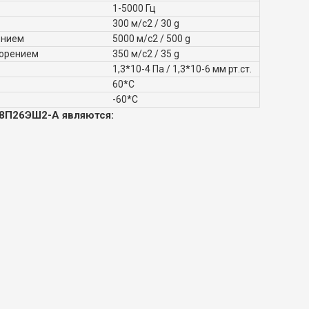
1-5000 Гц
300 м/с2 / 30 g
ением
5000 м/с2 / 500 g
корением
350 м/с2 / 35 g
1,3*10-4 Па / 1,3*10-6 мм рт.ст.
60*С
-60*С
48П26ЭШ2-А являются: